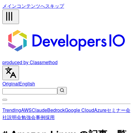
メインコンテンツへスキップ
produced by Classmethod
Original
English
Trending
AWS
Claude
Bedrock
Google Cloud
Azure
セミナー
会
社説明会
勉強会
事例
採用