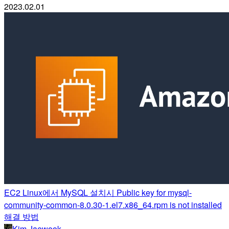
2023.02.01
EC2 Linux에서 MySQL 설치시 Public key for mysql-
community-common-8.0.30-1.el7.x86_64.rpm is not installed
해결 방법
Kim Jaewook