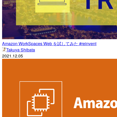
Amazon WorkSpaces Web を試してみた #reinvent
Takuya Shibata
2021.12.05