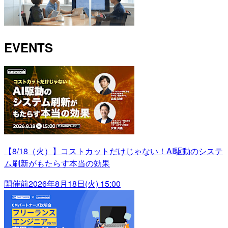
EVENTS
【8/18（火）】コストカットだけじゃない！AI駆動のシステ
ム刷新がもたらす本当の効果
開催前
2026年8月18日(火) 15:00