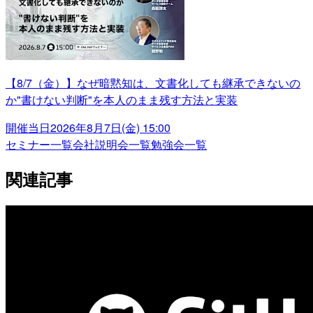
【8/7（金）】なぜ暗黙知は、文書化しても継承できないの
か"書けない判断"を本人のまま残す方法と実装
開催当日
2026年8月7日(金) 15:00
セミナー一覧
会社説明会一覧
勉強会一覧
関連記事