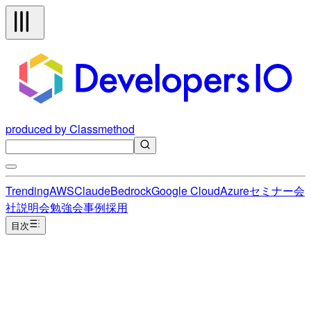
produced by Classmethod
Trending
AWS
Claude
Bedrock
Google Cloud
Azure
セミナー
会
社説明会
勉強会
事例
採用
目次