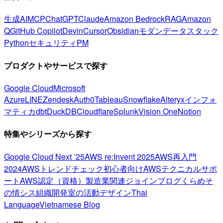
生成AI
MCP
ChatGPT
Claude
Amazon Bedrock
RAG
Amazon
Q
GitHub Copilot
Devin
Cursor
Obsidian
モダンデータスタック
Python
セキュリティ
PM
プロダクトやサービスで探す
Google Cloud
Microsoft
Azure
LINE
Zendesk
Auth0
Tableau
Snowflake
Alteryx
インフォ
マティカ
dbt
DuckDB
Cloudflare
Splunk
Vision One
Notion
特集やシリーズから探す
Google Cloud Next ’25
AWS re:Invent 2025
AWS再入門
2024
AWSトレンドチェック
初心者向け
AWSテクニカルサポ
ート
AWS認定（資格）
製造業関連
ジョインブログ
くらめそ
の情シス
組織開発室の活動
デザイン
Thai
Language
Vietnamese Blog