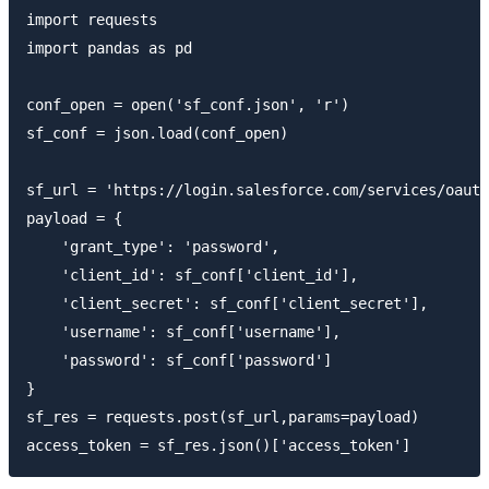
import requests

import pandas as pd

conf_open = open('sf_conf.json', 'r')

sf_conf = json.load(conf_open)

sf_url = 'https://login.salesforce.com/services/oauth
payload = {

    'grant_type': 'password',

    'client_id': sf_conf['client_id'],

    'client_secret': sf_conf['client_secret'],

    'username': sf_conf['username'],

    'password': sf_conf['password']

}

sf_res = requests.post(sf_url,params=payload)
