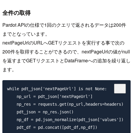
全件の取得
Pardot APIの仕様で1回のクエリで返されるデータは200件
までとなっています。
nextPageUrlのURLへGETリクエストを実行する事で次の
200件を取得することができるので、nextPageUrlの値がnull
を返すまでGETリクエストとDataFrameへの追加を繰り返し
ます。
while pdt_json['nextPageUrl'] is not None:

    np_url = pdt_json['nextPageUrl']

    np_res = requests.get(np_url,headers=headers)

    pdt_json = np_res.json()

    np_df = pd.json_normalize(pdt_json['values'])
