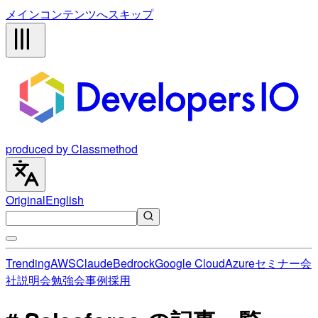
メインコンテンツへスキップ
produced by Classmethod
Original
English
Trending
AWS
Claude
Bedrock
Google Cloud
Azure
セミナー
会
社説明会
勉強会
事例
採用