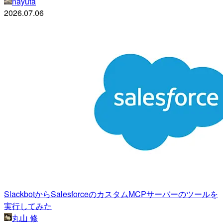
nayuta
2026.07.06
SlackbotからSalesforceのカスタムMCPサーバーのツールを
実行してみた
丸山 修