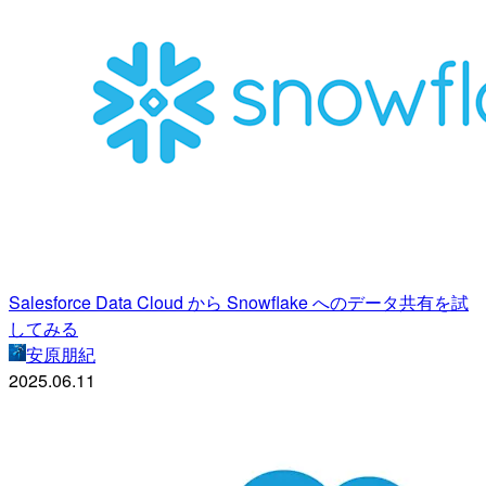
Salesforce Data Cloud から Snowflake へのデータ共有を試
してみる
安原朋紀
2025.06.11