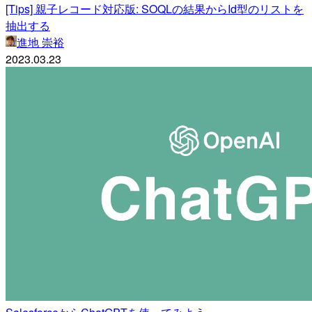
[Tips] 親子レコード対応版: SOQLの結果からId型のリストを
抽出する
進地 崇裕
2023.03.23