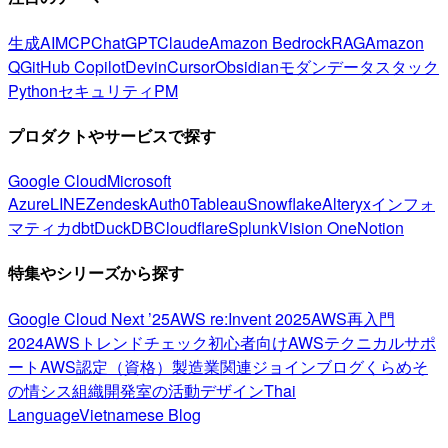
生成AI
MCP
ChatGPT
Claude
Amazon Bedrock
RAG
Amazon
Q
GitHub Copilot
Devin
Cursor
Obsidian
モダンデータスタック
Python
セキュリティ
PM
プロダクトやサービスで探す
Google Cloud
Microsoft
Azure
LINE
Zendesk
Auth0
Tableau
Snowflake
Alteryx
インフォ
マティカ
dbt
DuckDB
Cloudflare
Splunk
Vision One
Notion
特集やシリーズから探す
Google Cloud Next ’25
AWS re:Invent 2025
AWS再入門
2024
AWSトレンドチェック
初心者向け
AWSテクニカルサポ
ート
AWS認定（資格）
製造業関連
ジョインブログ
くらめそ
の情シス
組織開発室の活動
デザイン
Thai
Language
Vietnamese Blog