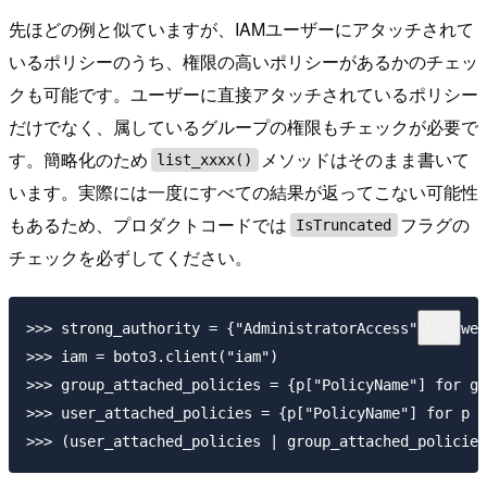
先ほどの例と似ていますが、IAMユーザーにアタッチされて
いるポリシーのうち、権限の高いポリシーがあるかのチェッ
クも可能です。ユーザーに直接アタッチされているポリシー
だけでなく、属しているグループの権限もチェックが必要で
す。簡略化のため
メソッドはそのまま書いて
list_xxxx()
います。実際には一度にすべての結果が返ってこない可能性
もあるため、プロダクトコードでは
フラグの
IsTruncated
チェックを必ずしてください。
>>> strong_authority = {"AdministratorAccess", "Power
>>> iam = boto3.client("iam")

>>> group_attached_policies = {p["PolicyName"] for g 
>>> user_attached_policies = {p["PolicyName"] for p i