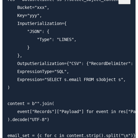
    Bucket="xxx",

    Key="yyy",

    InputSerialization={

        "JSON": {

            "Type": "LINES",

        }

    },

    OutputSerialization={"CSV": {"RecordDelimiter": "
    ExpressionType="SQL",

    Expression="SELECT s.email FROM s3object s",

)

content = b"".join(

    event["Records"]["Payload"] for event in res["Pay
).decode("UTF-8")
