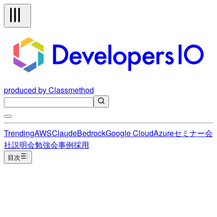
produced by Classmethod
Trending
AWS
Claude
Bedrock
Google Cloud
Azure
セミナー
会
社説明会
勉強会
事例
採用
目次