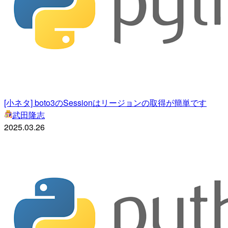
[小ネタ] boto3のSessionはリージョンの取得が簡単です
武田隆志
2025.03.26