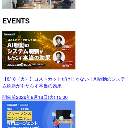
EVENTS
【8/18（火）】コストカットだけじゃない！AI駆動のシステ
ム刷新がもたらす本当の効果
開催前
2026年8月18日(火) 15:00