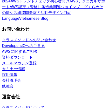
2024
AWSトレンドチェック
初心者向け
AWSテクニカルサポ
ート
AWS認定（資格）
製造業関連
ジョインブログ
くらめそ
の情シス
組織開発室の活動
デザイン
Thai
Language
Vietnamese Blog
お問い合わせ
クラスメソッドへの問い合わせ
DevelopersIOへのご意見
AWSに関するご相談
資料ダウンロード
メールマガジン登録
セミナー情報
採用情報
会社説明会
勉強会
運営会社
クラスメソッドについて