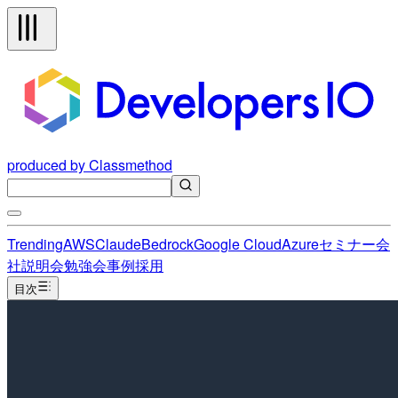
produced by Classmethod
Trending
AWS
Claude
Bedrock
Google Cloud
Azure
セミナー
会
社説明会
勉強会
事例
採用
目次