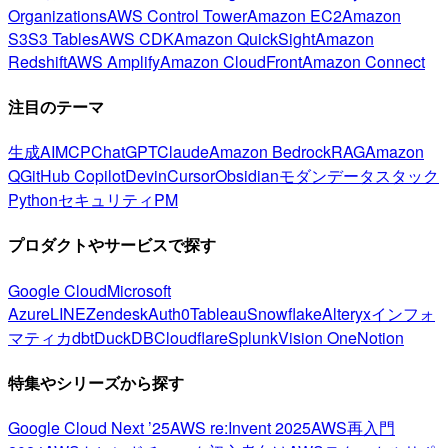
Organizations
AWS Control Tower
Amazon EC2
Amazon
S3
S3 Tables
AWS CDK
Amazon QuickSight
Amazon
Redshift
AWS Amplify
Amazon CloudFront
Amazon Connect
注目のテーマ
生成AI
MCP
ChatGPT
Claude
Amazon Bedrock
RAG
Amazon
Q
GitHub Copilot
Devin
Cursor
Obsidian
モダンデータスタック
Python
セキュリティ
PM
プロダクトやサービスで探す
Google Cloud
Microsoft
Azure
LINE
Zendesk
Auth0
Tableau
Snowflake
Alteryx
インフォ
マティカ
dbt
DuckDB
Cloudflare
Splunk
Vision One
Notion
特集やシリーズから探す
Google Cloud Next ’25
AWS re:Invent 2025
AWS再入門