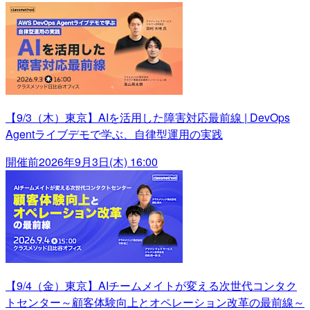
【9/3（木）東京】AIを活用した障害対応最前線 | DevOps
Agentライブデモで学ぶ、自律型運用の実践
開催前
2026年9月3日(木) 16:00
【9/4（金）東京】AIチームメイトが変える次世代コンタク
トセンター～顧客体験向上とオペレーション改革の最前線～