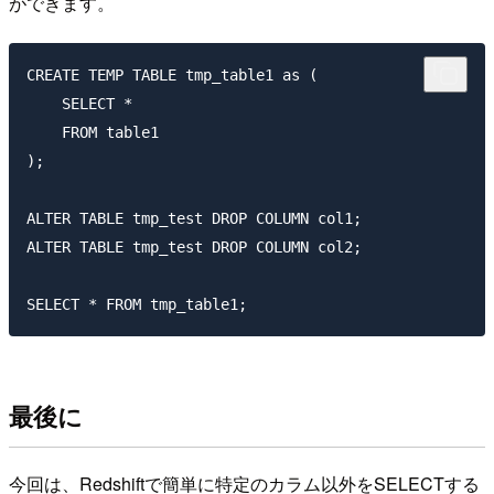
ができます。
CREATE TEMP TABLE tmp_table1 as (

    SELECT *

    FROM table1

);

ALTER TABLE tmp_test DROP COLUMN col1;

ALTER TABLE tmp_test DROP COLUMN col2;

最後に
今回は、Redshiftで簡単に特定のカラム以外をSELECTする