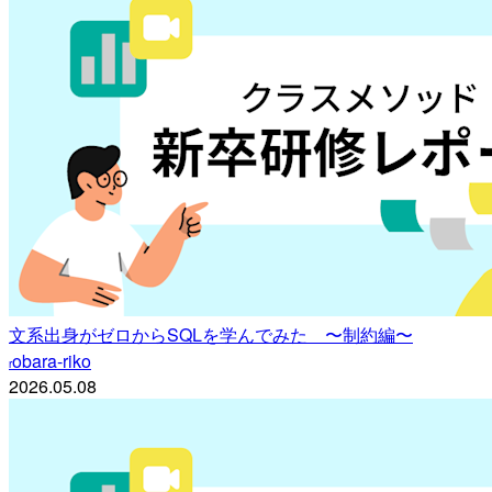
文系出身がゼロからSQLを学んでみた 〜制約編〜
obara-riko
r
2026.05.08