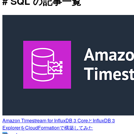
# SQL の記事一覧
Amazon Timestream for InfluxDB 3 CoreとInfluxDB 3
ExplorerをCloudFormationで構築してみた