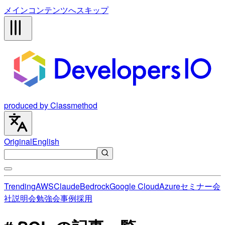
メインコンテンツへスキップ
produced by Classmethod
Original
English
Trending
AWS
Claude
Bedrock
Google Cloud
Azure
セミナー
会
社説明会
勉強会
事例
採用