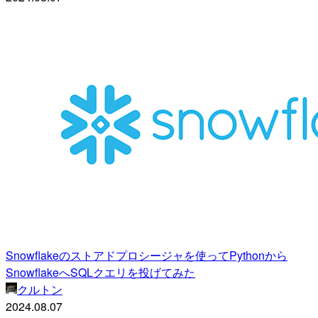
Snowflakeのストアドプロシージャを使ってPythonから
SnowflakeへSQLクエリを投げてみた
クルトン
2024.08.07