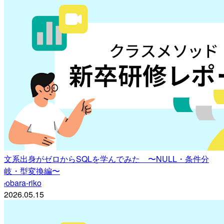
文系出身がゼロからSQLを学んでみた 〜NULL・条件分
岐・型変換編〜
obara-riko
r
2026.05.15