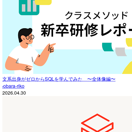
文系出身がゼロからSQLを学んでみた 〜全体像編〜
obara-riko
r
2026.04.30