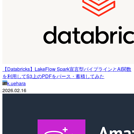
【Databricks】LakeFlow Spark宣言型パイプラインとAI関数
を利用してS3上のPDFをパース・蓄積してみた
k.uehara
2026.02.16