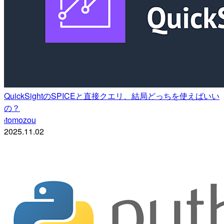
QuickSightのSPICEと直接クエリ、結局どっちを使えばいい
の？
tomozou
t
2025.11.02