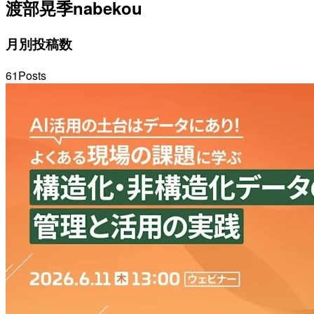
渡部晃季
nabekou
月別投稿数
61
Posts