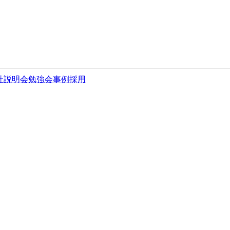
社説明会
勉強会
事例
採用