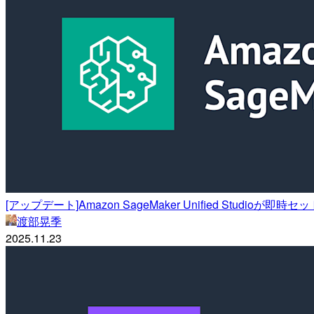
[アップデート]Amazon SageMaker Unified St
渡部晃季
2025.11.23