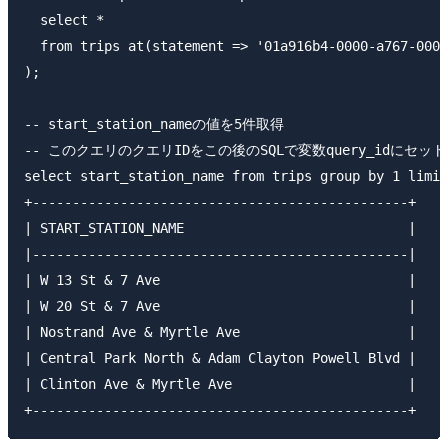
  select *

  from trips at(statement => '01a916b4-0000-a767-0000
);

-- start_station_nameの値を5件取得

-- このクエリのクエリIDをこの後のSQLで変数query_idにセット

select start_station_name from trips group by 1 limit
+-----------------------------------------------+    
| START_STATION_NAME                            |

|-----------------------------------------------|

| W 13 St & 7 Ave                               |

| W 20 St & 7 Ave                               |

| Nostrand Ave & Myrtle Ave                     |

| Central Park North & Adam Clayton Powell Blvd |

| Clinton Ave & Myrtle Ave                      |
