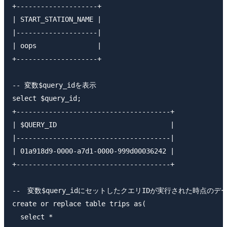
+--------------------+                               
| START_STATION_NAME |

|--------------------|

| oops               |

+--------------------+

-- 変数$query_idを表示

select $query_id;

+--------------------------------------+             
| $QUERY_ID                            |

|--------------------------------------|

| 01a918d9-0000-a7d1-0000-999d00036242 |

+--------------------------------------+

--　変数$query_idにセットしたクエリIDが実行された時点のデー
create or replace table trips as(

  select *
