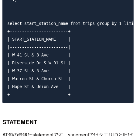
-- 

select start_station_name from trips group by 1 limit
+------------------------+                           
| START_STATION_NAME     |

|------------------------|

| W 41 St & 8 Ave        |

| Riverside Dr & W 91 St |

| W 37 St & 5 Ave        |

| Warren St & Church St  |

| Hope St & Union Ave    |

STATEMENT
AT句の最後はstatementです。statementではクエリIDと呼ば