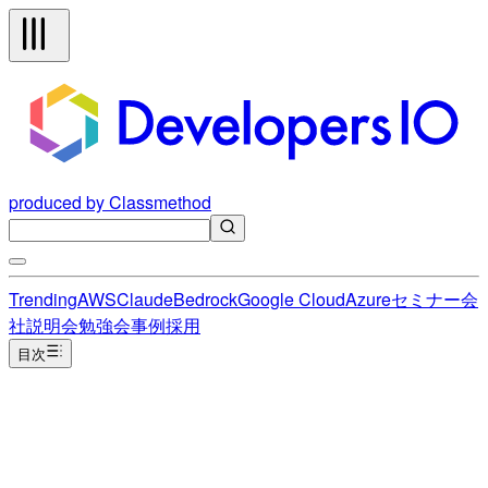
produced by Classmethod
Trending
AWS
Claude
Bedrock
Google Cloud
Azure
セミナー
会
社説明会
勉強会
事例
採用
目次