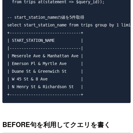
  from trips at(statement => $query_id));

-- start_station_nameの値を5件取得

select start_station_name from trips group by 1 limit
+------------------------------+                     
| START_STATION_NAME           |

|------------------------------|

| Meserole Ave & Manhattan Ave |

| Emerson Pl & Myrtle Ave      |

| Duane St & Greenwich St      |

| W 45 St & 8 Ave              |

| N Henry St & Richardson St   |

BEFORE句を利用してクエリを書く