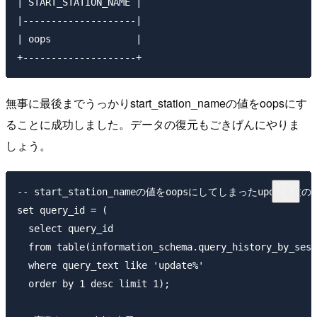
| START_STATION_NAME |

|--------------------|

| oops               |

無事に最後までうっかりstart_station_nameの値をoopsにす
ることに成功しました。データの復元もごきげんにやりま
しょう。
-- start_station_nameの値をoopsにしてしまったupdate文
set query_id = (

  select query_id

  from table(information_schema.query_history_by_sess
  where query_text like 'update%'

  order by 1 desc limit 1);
