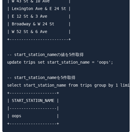
| W 43 St & 10 Ave        |

| Lexington Ave & E 24 St |

| E 12 St & 3 Ave         |

| Broadway & W 24 St      |

| W 52 St & 6 Ave         |

+-------------------------+

-- start_station_nameの値を5件取得

update trips set start_station_name = 'oops'; 

-- start_station_nameを5件取得

select start_station_name from trips group by 1 limit
+--------------------+                               
| START_STATION_NAME |

|--------------------|

| oops               |
