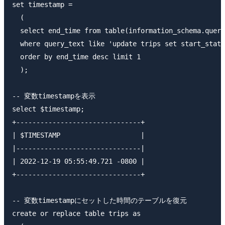
set timestamp =

  (

  select end_time from table(information_schema.query
  where query_text like 'update trips set start_stati
  order by end_time desc limit 1

  );

-- 変数timestampを表示

select $timestamp;

+-------------------------------+                    
| $TIMESTAMP                    |

|-------------------------------|

| 2022-12-19 05:55:49.721 -0800 |

+-------------------------------+

-- 変数timestampにセットした時間のテーブルを復元

create or replace table trips as
