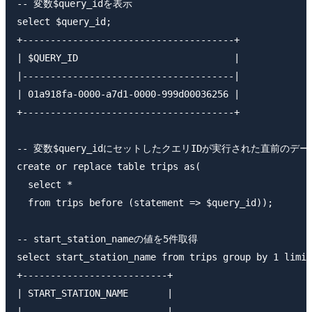
-- 変数$query_idを表示

select $query_id;

+--------------------------------------+             
| $QUERY_ID                            |

|--------------------------------------|

| 01a918fa-0000-a7d1-0000-999d00036256 |

+--------------------------------------+

-- 変数$query_idにセットしたクエリIDが実行された直前のデー
create or replace table trips as(

  select *

  from trips before (statement => $query_id));

-- start_station_nameの値を5件取得

select start_station_name from trips group by 1 limit
+--------------------------+                         
| START_STATION_NAME       |

|--------------------------|
