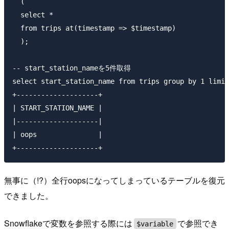
  (

  select *

  from trips at(timestamp => $timestamp)

  );

-- start_station_nameを5件取得

select start_station_name from trips group by 1 limit
+--------------------+                               
| START_STATION_NAME |

|--------------------|

| oops               |

無事に（!?）全行oopsになってしまっているテーブルを復元
できました。
Snowflakeで変数を参照する際には
で参照でき
$variable