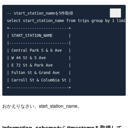
-- start_station_nameを5件取得

select start_station_name from trips group by 1 limit
+--------------------------+                         
| START_STATION_NAME       |

|--------------------------|

| Central Park S & 6 Ave   |

| W 44 St & 5 Ave          |

| E 72 St & Park Ave       |

| Fulton St & Grand Ave    |

| Carroll St & Columbia St |

おかえりなさい、start_station_name。
information_schemaからtimestampを取得して