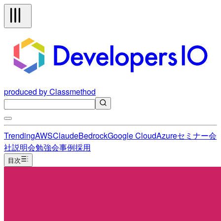
produced by Classmethod
Trending
AWS
Claude
Bedrock
Google Cloud
Azure
セミナー
会
社説明会
勉強会
事例
採用
目次