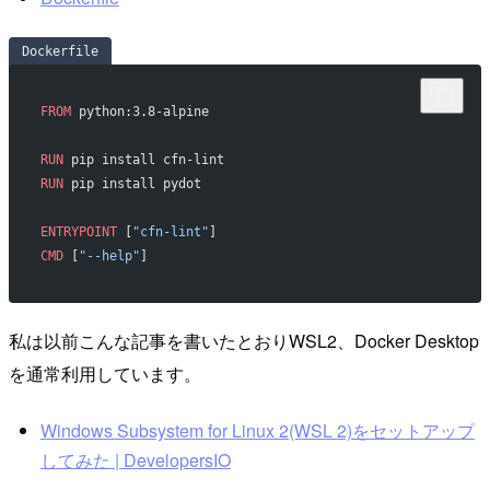
Dockerfile
FROM
 python:3.8-alpine
RUN
 pip install cfn-lint
RUN
 pip install pydot
ENTRYPOINT
 [
"cfn-lint"
]
CMD
 [
"--help"
]
私は以前こんな記事を書いたとおりWSL2、Docker Desktop
を通常利用しています。
Windows Subsystem for Linux 2(WSL 2)をセットアップ
してみた | DevelopersIO