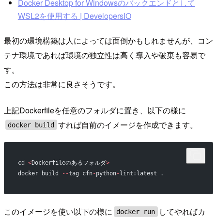
Docker Desktop for Windowsのバックエンドとして
WSL2を使用する | DevelopersIO
最初の環境構築は人によっては面倒かもしれませんが、コン
テナ環境であれば環境の独立性は高く導入や破棄も容易で
す。
この方法は非常に良さそうです。
上記Dockerfileを任意のフォルダに置き、以下の様に
すれば自前のイメージを作成できます。
docker build
cd 
<
Dockerfileのあるフォルダ
>
docker build 
--
tag cfn
-
python
-
lint:latest .
このイメージを使い以下の様に
してやればカ
docker run