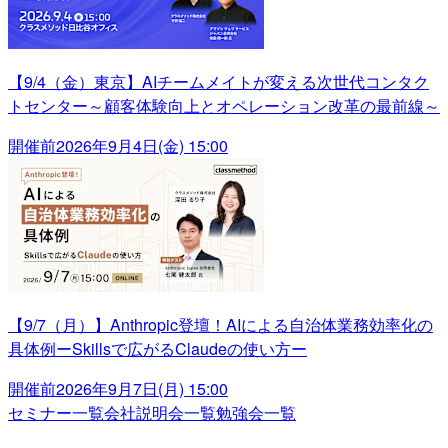
【9/4（金）東京】AIチームメイトが変える次世代コンタク
トセンター～顧客体験向上とオペレーション改革の最前線～
開催前
2026年9月4日(金) 15:00
【9/7（月）】Anthropic登壇！AIによる自治体業務効率化の
具体例ーSkillsで広がるClaudeの使い方ー
開催前
2026年9月7日(月) 15:00
セミナー一覧
会社説明会一覧
勉強会一覧