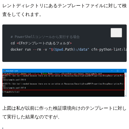
レントディレクトリにあるテンプレートファイルに対して検
査をしてくれます。
# PowerShellコンソールから実行する場合
cd 
<
CFnテンプレートのあるフォルダ
>
docker run 
--
rm 
-
v 
"
$
(
$pwd
.Path
)
:/data"
 cfn
-
python
-
lint:la
上図は私が以前に作った検証環境向けのテンプレートに対し
て実行した結果なのですが、