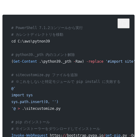
# PowerShell 7.1.2コンソールから実行
# カレントディレクトリを移動
cd C:\aws\pytnon39
# python39._pth 内のコメント解除
(
Get-Content
 .\python39._pth 
-
Raw) 
-replace
 '#import site'
# sitecustomize.py ファイルを追加
# ※これをしないと特定モジュールで pip install に失敗する 
@'
import sys
sys.path.insert(0, '')
'@
 >
 .\sitecustomize.py
# pip のインストール
# ※インストーラーをダウンロードしてインストール
Invoke-WebRequest
 https:
//
bootstrap.pypa.io
/
get-pip
.py 
-
Ou