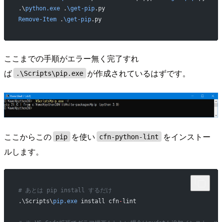
.\
python.exe
 .
\get-pip
.py
Remove-Item
 .
\get-pip
.py
ここまでの手順がエラー無く完了すれ
ば
が作成されているはずです。
.\Scripts\pip.exe
ここからこの
を使い
をインストー
pip
cfn-python-lint
ルします。
# あとは pip install するだけ
.\Scripts\
pip.exe
 install cfn
-
lint