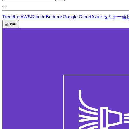
Trending
AWS
Claude
Bedrock
Google Cloud
Azure
セミナー
会
目次