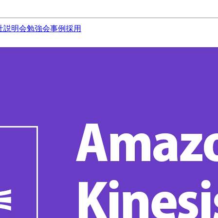
社説明会
勉強会
事例
採用