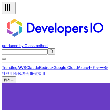
produced by Classmethod
Trending
AWS
Claude
Bedrock
Google Cloud
Azure
セミナー
会
社説明会
勉強会
事例
採用
目次