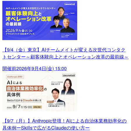
【9/4（金）東京】AIチームメイトが変える次世代コンタク
トセンター～顧客体験向上とオペレーション改革の最前線～
開催前
2026年9月4日(金) 15:00
【9/7（月）】Anthropic登壇！AIによる自治体業務効率化の
具体例ーSkillsで広がるClaudeの使い方ー