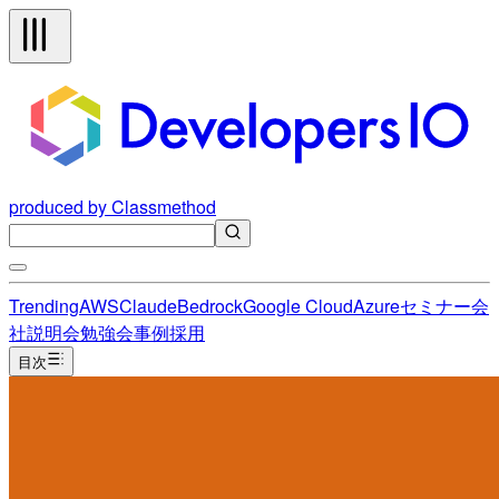
produced by Classmethod
Trending
AWS
Claude
Bedrock
Google Cloud
Azure
セミナー
会
社説明会
勉強会
事例
採用
目次