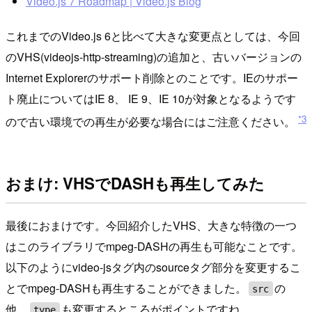
Video.js 7 Roadmap | Video.js Blog
これまでのVideo.js 6と比べて大きな変更点としては、今回
のVHS(videojs-http-streaming)の追加と、古いバージョンの
Internet Explorerのサポート削除とのことです。IEのサポー
ト廃止についてはIE 8、 IE 9、IE 10が対象となるようです
*3
ので古い環境での再生が必要な場合にはご注意ください。
おまけ: VHSでDASHも再生してみた
最後におまけです。今回紹介したVHS、大きな特徴の一つ
はこのライブラリでmpeg-DASHの再生も可能なことです。
以下のようにvideo-jsタグ内のsourceタグ部分を変更するこ
とでmpeg-DASHも再生することができました。
の
src
他、
も変更するところがポイントですね。
type