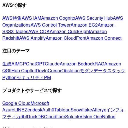
AWSで探す
AWS特集
AWS IAM
Amazon Cognito
AWS Security Hub
AWS
Organizations
AWS Control Tower
Amazon EC2
Amazon
S3
S3 Tables
AWS CDK
Amazon QuickSight
Amazon
Redshift
AWS Amplify
Amazon CloudFront
Amazon Connect
注目のテーマ
生成AI
MCP
ChatGPT
Claude
Amazon Bedrock
RAG
Amazon
Q
GitHub Copilot
Devin
Cursor
Obsidian
モダンデータスタック
Python
セキュリティ
PM
プロダクトやサービスで探す
Google Cloud
Microsoft
Azure
LINE
Zendesk
Auth0
Tableau
Snowflake
Alteryx
インフォ
マティカ
dbt
DuckDB
Cloudflare
Splunk
Vision One
Notion