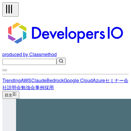
produced by Classmethod
Trending
AWS
Claude
Bedrock
Google Cloud
Azure
セミナー
会
社説明会
勉強会
事例
採用
目次