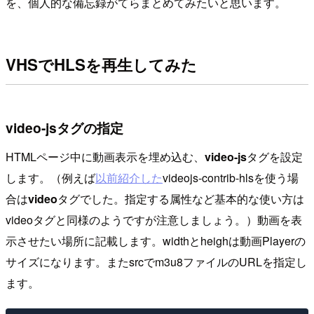
を、個人的な備忘録がてらまとめてみたいと思います。
VHSでHLSを再生してみた
video-jsタグの指定
HTMLページ中に動画表示を埋め込む、
video-js
タグを設定
します。（例えば
以前紹介した
videojs-contrib-hlsを使う場
合は
video
タグでした。指定する属性など基本的な使い方は
videoタグと同様のようですが注意しましょう。）動画を表
示させたい場所に記載します。widthとheighは動画Playerの
サイズになります。またsrcでm3u8ファイルのURLを指定し
ます。