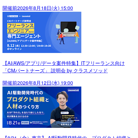
開催前
2026年8月18日(火) 15:00
【AI/AWS/アプリ/データ案件特集】ITフリーランス向け
「CMパートナーズ」 説明会 by クラスメソッド
開催前
2026年8月12日(水) 19:00
【8/21（金）東京】 AI駆動開発時代の、プロダクト組織と