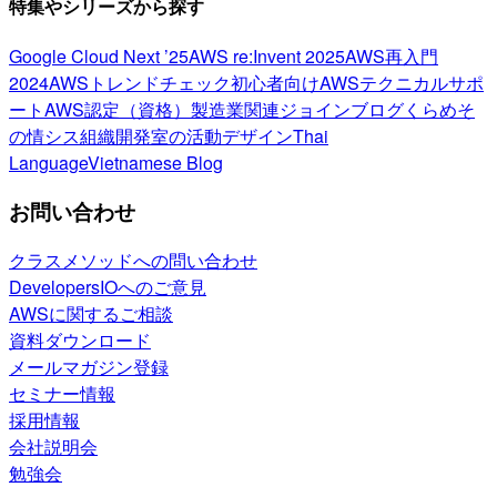
特集やシリーズから探す
Google Cloud Next ’25
AWS re:Invent 2025
AWS再入門
2024
AWSトレンドチェック
初心者向け
AWSテクニカルサポ
ート
AWS認定（資格）
製造業関連
ジョインブログ
くらめそ
の情シス
組織開発室の活動
デザイン
Thai
Language
Vietnamese Blog
お問い合わせ
クラスメソッドへの問い合わせ
DevelopersIOへのご意見
AWSに関するご相談
資料ダウンロード
メールマガジン登録
セミナー情報
採用情報
会社説明会
勉強会