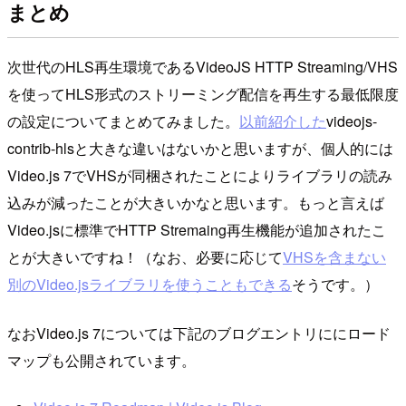
まとめ
次世代のHLS再生環境であるVideoJS HTTP Streaming/VHS
を使ってHLS形式のストリーミング配信を再生する最低限度
の設定についてまとめてみました。
以前紹介した
videojs-
contrib-hlsと大きな違いはないかと思いますが、個人的には
Video.js 7でVHSが同梱されたことによりライブラリの読み
込みが減ったことが大きいかなと思います。もっと言えば
Video.jsに標準でHTTP Stremaing再生機能が追加されたこ
とが大きいですね！（なお、必要に応じて
VHSを含まない
別のVideo.jsライブラリを使うこともできる
そうです。）
なおVideo.js 7については下記のブログエントリににロード
マップも公開されています。