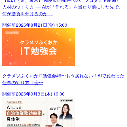
人材のつくり方 ― AIが「作れる」を当たり前にした先で、
何が勝負を分けるのか ―
開催前
2026年8月21日(金) 15:00
クラメソふくおかIT勉強会#6〜もう戻れない！AIで変わった
仕事のやり方LT会〜
開催前
2026年9月3日(木) 19:00