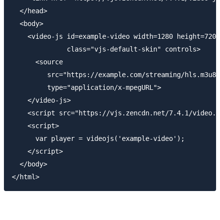
  </head>

  <body>

    <video-js id=example-video width=1280 height=720

              class="vjs-default-skin" controls>

      <source

         src="https://example.com/streaming/hls.m3u8"

         type="application/x-mpegURL">

    </video-js>

    <script src="https://vjs.zencdn.net/7.4.1/video.j
    <script>

      var player = videojs('example-video');

    </script>

  </body>
