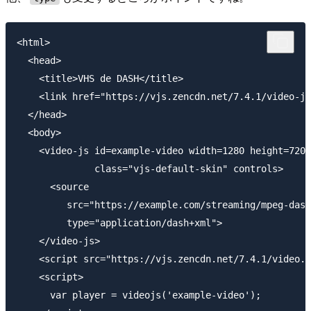
<html>

  <head>

    <title>VHS de DASH</title>

    <link href="https://vjs.zencdn.net/7.4.1/video-js
  </head>

  <body>

    <video-js id=example-video width=1280 height=720

              class="vjs-default-skin" controls>

      <source

         src="https://example.com/streaming/mpeg-dash
         type="application/dash+xml">

    </video-js>

    <script src="https://vjs.zencdn.net/7.4.1/video.j
    <script>

      var player = videojs('example-video');
