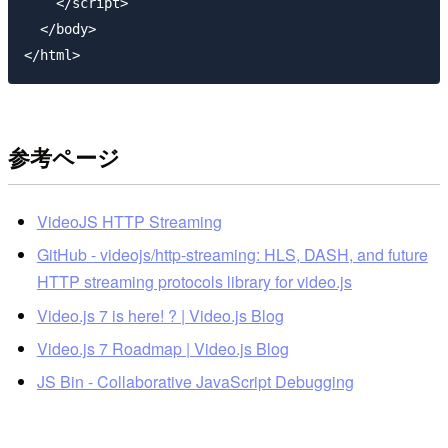
    </script>

  </body>

参考ページ
VideoJS HTTP Streaming
GitHub - videojs/http-streaming: HLS, DASH, and future
HTTP streaming protocols library for video.js
Video.js 7 is here! ? | Video.js Blog
Video.js 7 Roadmap | Video.js Blog
JS Bin - Collaborative JavaScript Debugging