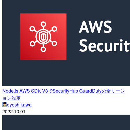
Node.js AWS SDK V3でSecurityHub GuardDutyの全リージ
ョン設定
dyoshikawa
2022.10.01