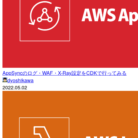
AppSyncのログ・WAF・X-Ray設定をCDKで行ってみる
dyoshikawa
2022.05.02