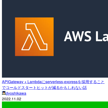
APIGateway + Lambdaにserverless-expressを採用すること
でコールドスタートヒットが減るかもしれない話
dyoshikawa
2022.11.02