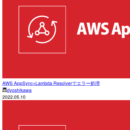
AWS AppSync+Lambda Resolverでエラー処理
dyoshikawa
2022.05.10