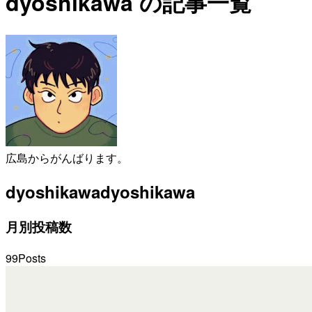
dyoshikawa の記事一覧
広島からがんばります。
dyoshikawa
dyoshikawa
月別投稿数
99
Posts