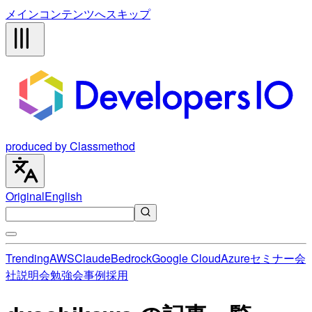
メインコンテンツへスキップ
produced by Classmethod
Original
English
Trending
AWS
Claude
Bedrock
Google Cloud
Azure
セミナー
会
社説明会
勉強会
事例
採用