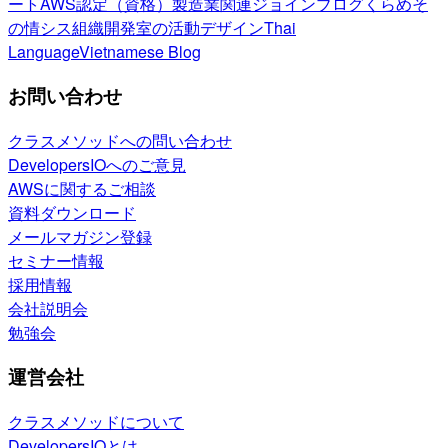
ート
AWS認定（資格）
製造業関連
ジョインブログ
くらめそ
の情シス
組織開発室の活動
デザイン
Thai
Language
Vietnamese Blog
お問い合わせ
クラスメソッドへの問い合わせ
DevelopersIOへのご意見
AWSに関するご相談
資料ダウンロード
メールマガジン登録
セミナー情報
採用情報
会社説明会
勉強会
運営会社
クラスメソッドについて
DevelopersIOとは