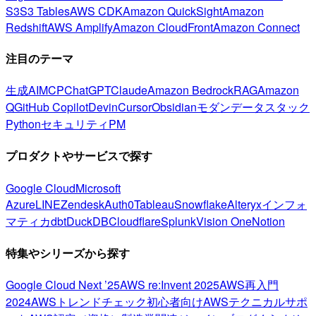
S3
S3 Tables
AWS CDK
Amazon QuickSight
Amazon
Redshift
AWS Amplify
Amazon CloudFront
Amazon Connect
注目のテーマ
生成AI
MCP
ChatGPT
Claude
Amazon Bedrock
RAG
Amazon
Q
GitHub Copilot
Devin
Cursor
Obsidian
モダンデータスタック
Python
セキュリティ
PM
プロダクトやサービスで探す
Google Cloud
Microsoft
Azure
LINE
Zendesk
Auth0
Tableau
Snowflake
Alteryx
インフォ
マティカ
dbt
DuckDB
Cloudflare
Splunk
Vision One
Notion
特集やシリーズから探す
Google Cloud Next ’25
AWS re:Invent 2025
AWS再入門
2024
AWSトレンドチェック
初心者向け
AWSテクニカルサポ