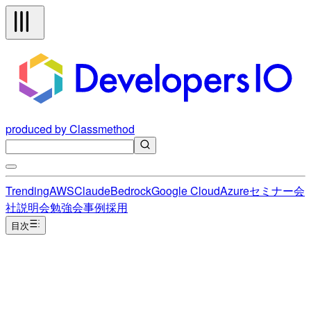
produced by Classmethod
Trending
AWS
Claude
Bedrock
Google Cloud
Azure
セミナー
会
社説明会
勉強会
事例
採用
目次