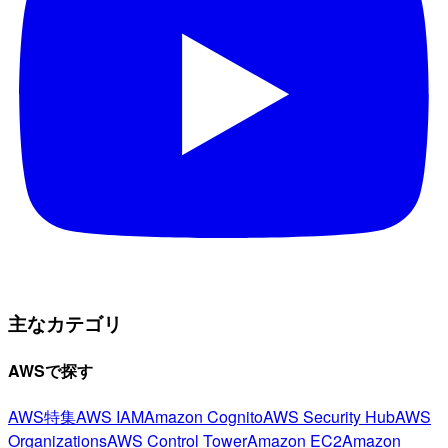
主なカテゴリ
AWSで探す
AWS特集
AWS IAM
Amazon Cognito
AWS Security Hub
AWS
Organizations
AWS Control Tower
Amazon EC2
Amazon