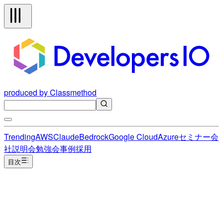
produced by Classmethod
Trending
AWS
Claude
Bedrock
Google Cloud
Azure
セミナー
会
社説明会
勉強会
事例
採用
目次