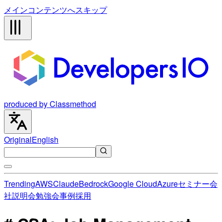
メインコンテンツへスキップ
produced by Classmethod
Original
English
Trending
AWS
Claude
Bedrock
Google Cloud
Azure
セミナー
会
社説明会
勉強会
事例
採用