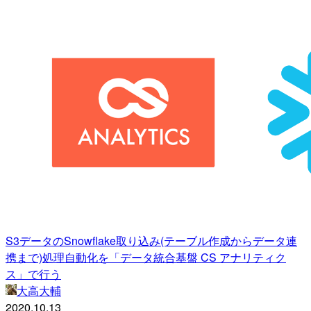
S3データのSnowflake取り込み(テーブル作成からデータ連
携まで)処理自動化を「データ統合基盤 CS アナリティク
ス」で行う
大高大輔
2020.10.13