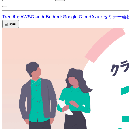
Trending
AWS
Claude
Bedrock
Google Cloud
Azure
セミナー
会
目次