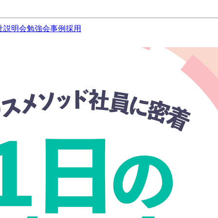
社説明会
勉強会
事例
採用