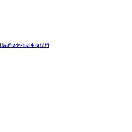
社説明会
勉強会
事例
採用