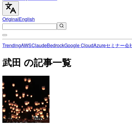
Original
English
Trending
AWS
Claude
Bedrock
Google Cloud
Azure
セミナー
会
武田 の記事一覧