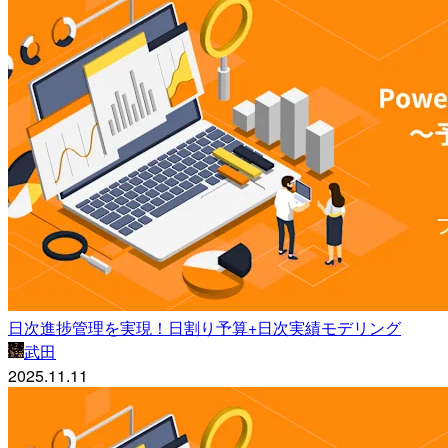
日次進捗管理を実現！日割り予算+日次実績モデリング
武田
2025.11.11