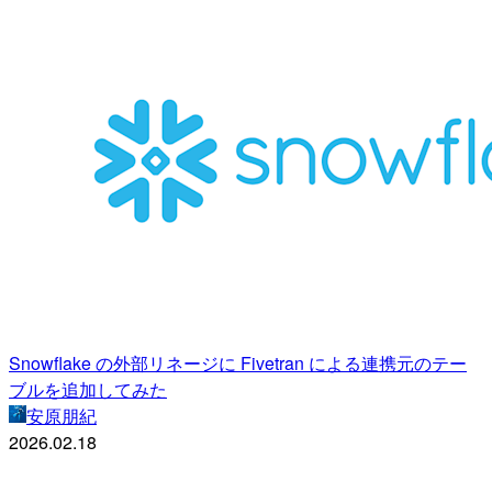
Snowflake の外部リネージに Fivetran による連携元のテー
ブルを追加してみた
安原朋紀
2026.02.18