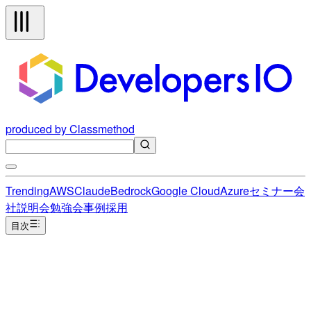
produced by Classmethod
Trending
AWS
Claude
Bedrock
Google Cloud
Azure
セミナー
会
社説明会
勉強会
事例
採用
目次