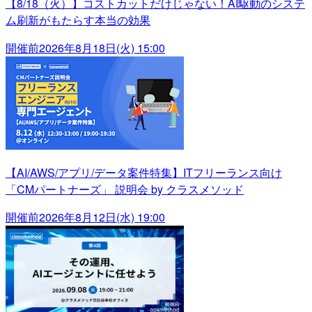
【8/18（火）】コストカットだけじゃない！AI駆動のシステ
ム刷新がもたらす本当の効果
開催前
2026年8月18日(火) 15:00
【AI/AWS/アプリ/データ案件特集】ITフリーランス向け
「CMパートナーズ」 説明会 by クラスメソッド
開催前
2026年8月12日(水) 19:00