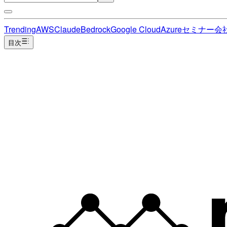
Trending
AWS
Claude
Bedrock
Google Cloud
Azure
セミナー
会
目次