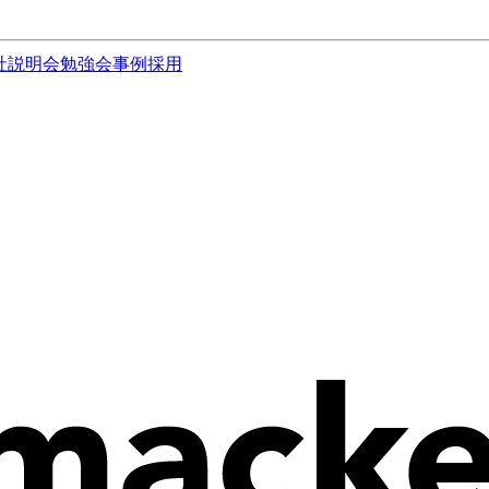
社説明会
勉強会
事例
採用