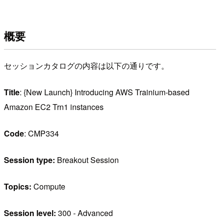
概要
セッションカタログの内容は以下の通りです。
Title
: {New Launch} Introducing AWS Trainium-based
Amazon EC2 Trn1 instances
Code
: CMP334
Session type:
Breakout Session
Topics:
Compute
Session level:
300 - Advanced