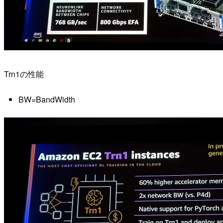
Trn1の性能
BW=BandWidth