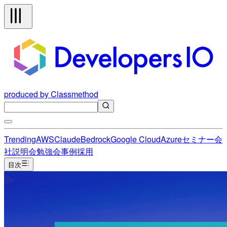
produced by Classmethod
Trending
AWS
Claude
Bedrock
Google Cloud
Azure
セミナー
会
社説明会
勉強会
事例
採用
目次