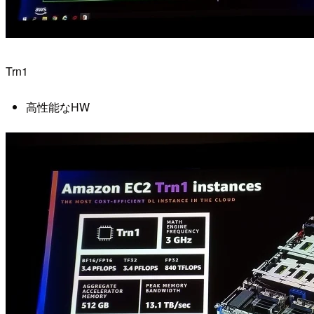
Trn1
高性能なHW