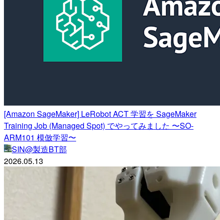
[Amazon SageMaker] LeRobot ACT 学習を SageMaker
Training Job (Managed Spot) でやってみました 〜SO-
ARM101 模倣学習〜
SIN@製造BT部
2026.05.13