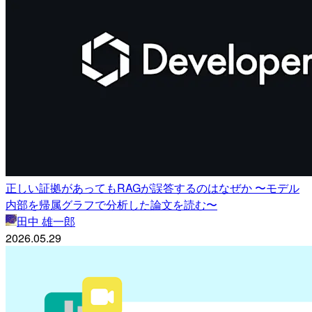
正しい証拠があってもRAGが誤答するのはなぜか 〜モデル
内部を帰属グラフで分析した論文を読む〜
田中 雄一郎
2026.05.29