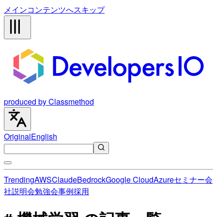
メインコンテンツへスキップ
produced by Classmethod
Original
English
Trending
AWS
Claude
Bedrock
Google Cloud
Azure
セミナー
会
社説明会
勉強会
事例
採用