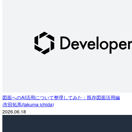
図面へのAI活用について整理してみた：既存図面活用編
市田拓馬(takuma ichida)
i
2026.06.18