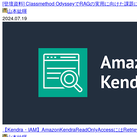
[登壇資料] Classmethod OdysseyでRAGの実用に向け
山本紘暉
2024.07.19
【Kendra・IAM】AmazonKendraReadOnlyAccessにはR
山本紘暉