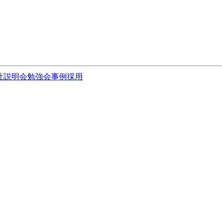
社説明会
勉強会
事例
採用