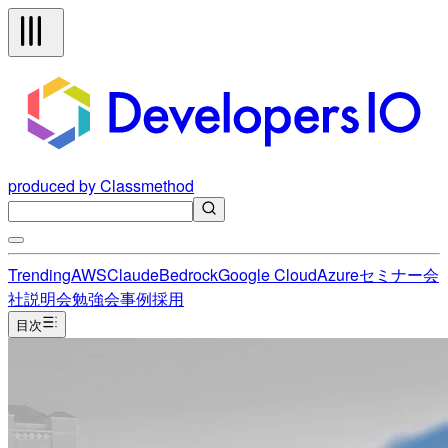
produced by Classmethod
Trending
AWS
Claude
Bedrock
Google Cloud
Azure
セミナー
会
社説明会
勉強会
事例
採用
目次