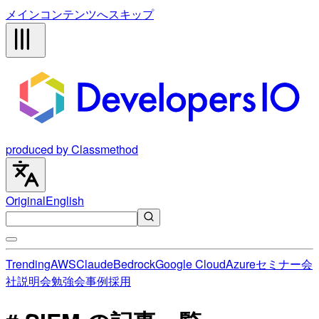
メインコンテンツへスキップ
produced by Classmethod
Original
English
Trending
AWS
Claude
Bedrock
Google Cloud
Azure
セミナー
会
社説明会
勉強会
事例
採用