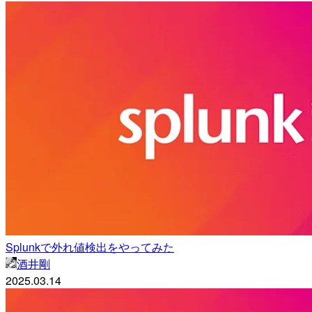
Splunkで外れ値検出をやってみた
酒井剛
2025.03.14