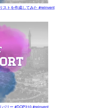
覧リストを作成してみた #reinvent
#DOP310 #reinvent