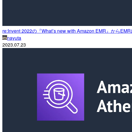
re:Invent 2022の『What’s new with Amazon EMR』からEM
nayuta
2023.07.23