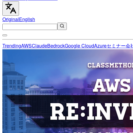
Original
English
Trending
AWS
Claude
Bedrock
Google Cloud
Azure
セミナー
会