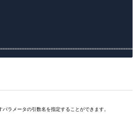
                                                        
                                                        
渡すパラメータの引数名を指定することができます。