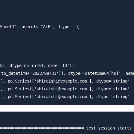
Sheet1', usecols="A:E", dtype = {

5], dtype=np.int64, name='ID'))

to_datetime('2022/08/31')], dtype='datetime64[ns]', nam
 pd.Series(['shiraishi@example.com'], dtype='stri
 pd.Series(['shiraishi@example.com'], dtype='stri
=================================== test session starts 