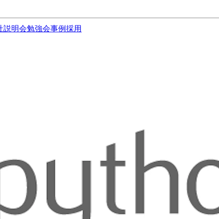
社説明会
勉強会
事例
採用