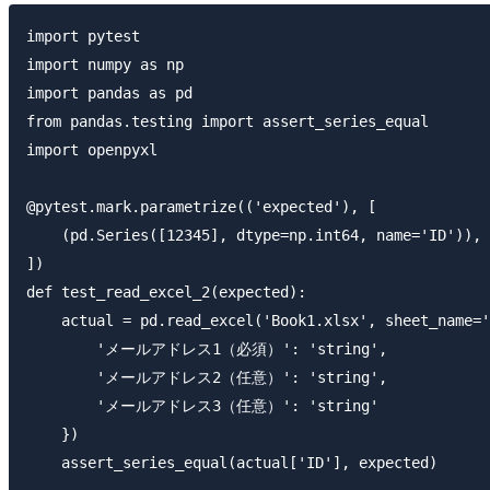
import pytest

import numpy as np

import pandas as pd

from pandas.testing import assert_series_equal

import openpyxl

@pytest.mark.parametrize(('expected'), [

    (pd.Series([12345], dtype=np.int64, name='ID')),

])

def test_read_excel_2(expected):

    actual = pd.read_excel('Book1.xlsx', sheet_name='
        'メールアドレス1（必須）': 'string',

        'メールアドレス2（任意）': 'string',

        'メールアドレス3（任意）': 'string'

    })
