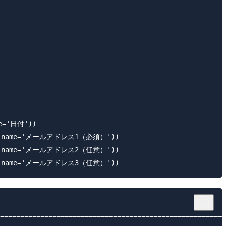
e='日付'))

ng', name='メールアドレス1（必須）'))

ng', name='メールアドレス2（任意）'))

========================================================