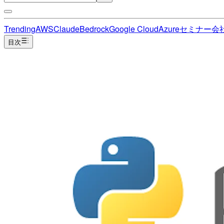
Trending
AWS
Claude
Bedrock
Google Cloud
Azure
セミナー
会
目次