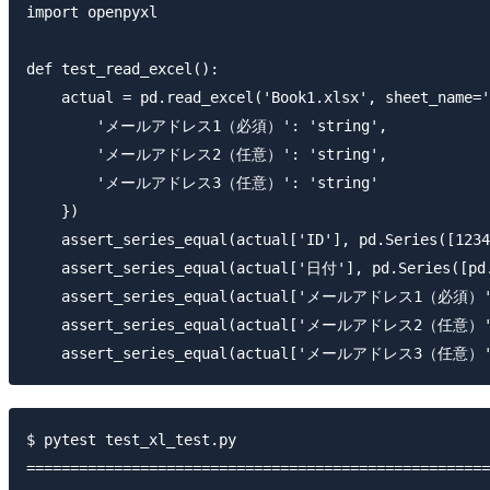
import openpyxl

def test_read_excel():

    actual = pd.read_excel('Book1.xlsx', sheet_name='
        'メールアドレス1（必須）': 'string',

        'メールアドレス2（任意）': 'string',

        'メールアドレス3（任意）': 'string'

    })

    assert_series_equal(actual['ID'], pd.Series([1234
    assert_series_equal(actual['日付'], pd.Series([pd.
    assert_series_equal(actual['メールアドレス1（必須）'],
    assert_series_equal(actual['メールアドレス2（任意）'],
$ pytest test_xl_test.py

=====================================================