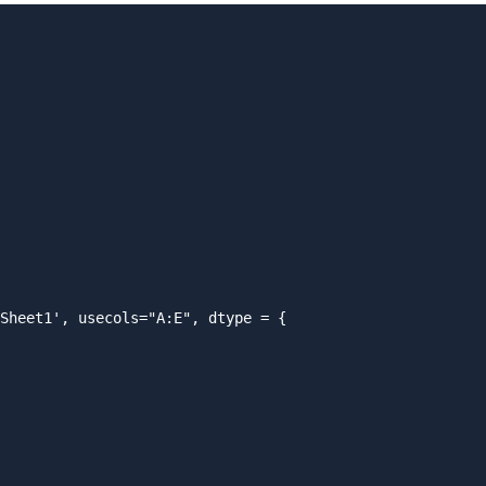
Sheet1', usecols="A:E", dtype = {
