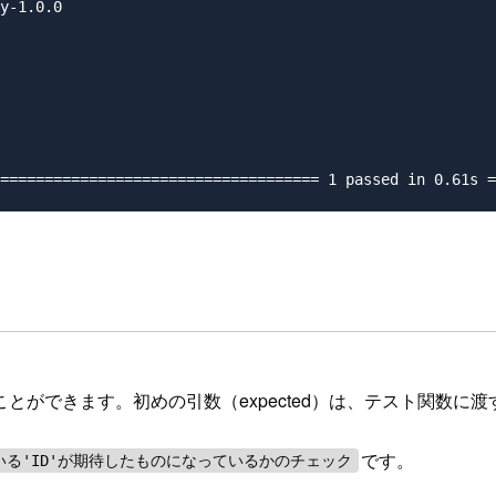
y-1.0.0

                                                        
                                                        
とができます。初めの引数（expected）は、テスト関数に
です。
入っている'ID'が期待したものになっているかのチェック