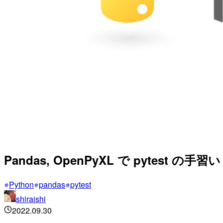
Pandas, OpenPyXL で pytest の手習い
Python
pandas
pytest
shiraishi
2022.09.30