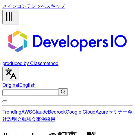
メインコンテンツへスキップ
produced by Classmethod
Original
English
Trending
AWS
Claude
Bedrock
Google Cloud
Azure
セミナー
会
社説明会
勉強会
事例
採用