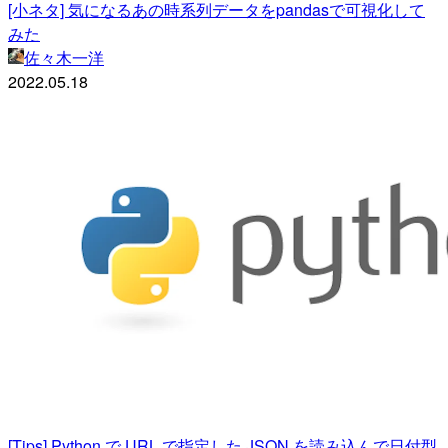
[小ネタ] 気になるあの時系列データをpandasで可視化して
みた
佐々木一洋
2022.05.18
[Tips] Python で URL で指定した JSON を読み込んで日付型