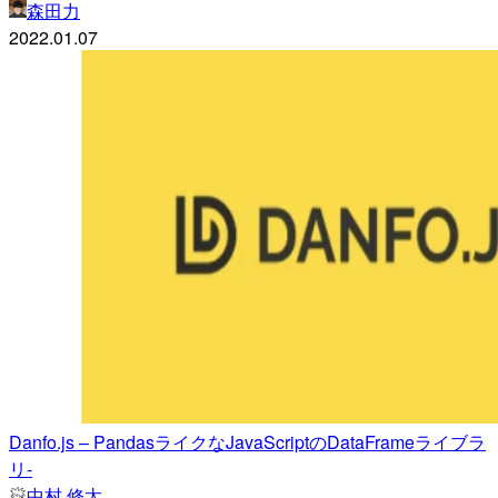
森田力
2022.01.07
Danfo.js – PandasライクなJavaScriptのDataFrameライブラ
リ-
中村 修太