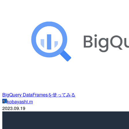
BigQuery DataFramesを使ってみる
kobayashi.m
2023.09.19