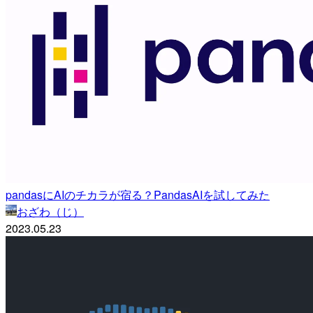
pandasにAIのチカラが宿る？PandasAIを試してみた
おざわ（じ）
2023.05.23