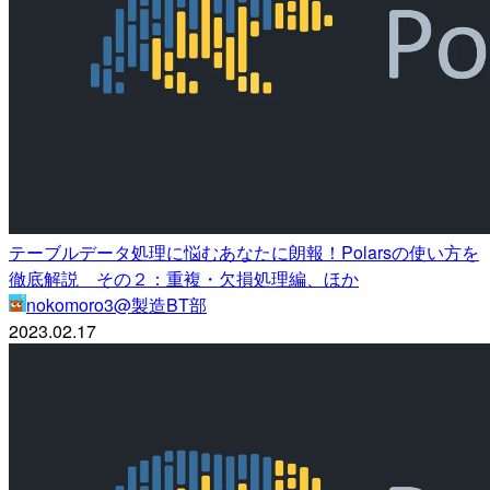
テーブルデータ処理に悩むあなたに朗報！Polarsの使い方を
徹底解説 その２：重複・欠損処理編、ほか
nokomoro3@製造BT部
2023.02.17