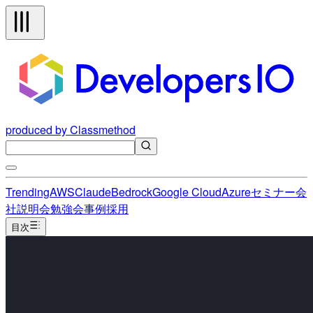
produced by Classmethod
Trending
AWS
Claude
Bedrock
Google Cloud
Azure
セミナー
会
社説明会
勉強会
事例
採用
目次