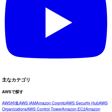
主なカテゴリ
AWSで探す
AWS特集
AWS IAM
Amazon Cognito
AWS Security Hub
AWS
Organizations
AWS Control Tower
Amazon EC2
Amazon