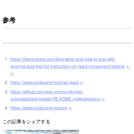
参考
https://djangostars.com/blog/what-and-how-to-test-with-
enzyme-and-jest-full-instruction-on-react-component-testing/
↩
↩
https://jestjs.io/docs/en/tutorial-react
↩
https://github.com/jest-community/jest-
extended/blob/master/README.md#tobestring
↩
https://jestjs.io/docs/en/expect
↩
この記事をシェアする