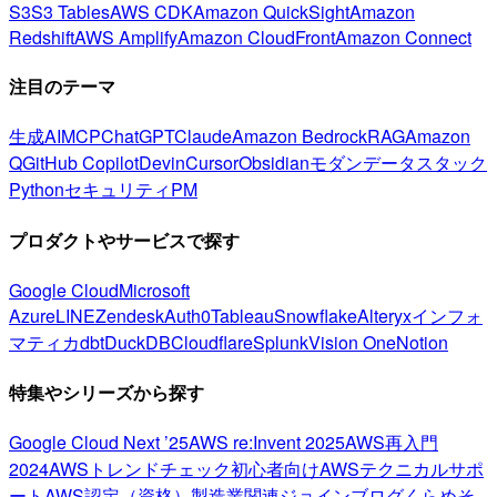
S3
S3 Tables
AWS CDK
Amazon QuickSight
Amazon
Redshift
AWS Amplify
Amazon CloudFront
Amazon Connect
注目のテーマ
生成AI
MCP
ChatGPT
Claude
Amazon Bedrock
RAG
Amazon
Q
GitHub Copilot
Devin
Cursor
Obsidian
モダンデータスタック
Python
セキュリティ
PM
プロダクトやサービスで探す
Google Cloud
Microsoft
Azure
LINE
Zendesk
Auth0
Tableau
Snowflake
Alteryx
インフォ
マティカ
dbt
DuckDB
Cloudflare
Splunk
Vision One
Notion
特集やシリーズから探す
Google Cloud Next ’25
AWS re:Invent 2025
AWS再入門
2024
AWSトレンドチェック
初心者向け
AWSテクニカルサポ
ート
AWS認定（資格）
製造業関連
ジョインブログ
くらめそ