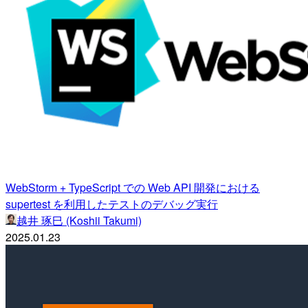
WebStorm + TypeScript での Web API 開発における
supertest を利用したテストのデバッグ実行
越井 琢巳 (Koshii Takumi)
2025.01.23