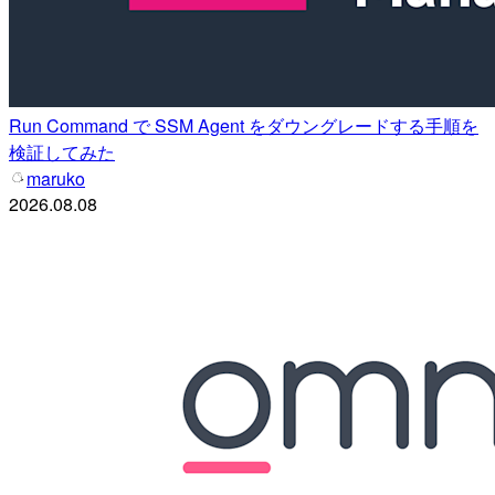
Run Command で SSM Agent をダウングレードする手順を
検証してみた
maruko
2026.08.08