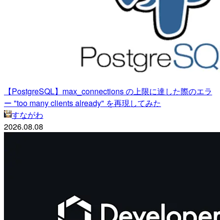
【PostgreSQL】max_connections の上限に達した際のエラ
ー "too many clients already" を再現してみた
すながわ
2026.08.08