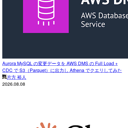
Aurora MySQL の変更データを AWS DMS の Full Load +
CDC で S3（Parquet）に出力し Athena でクエリしてみた
片方 裕人
2026.08.08