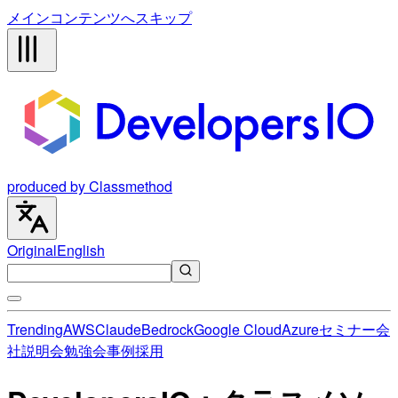
メインコンテンツへスキップ
produced by Classmethod
Original
English
Trending
AWS
Claude
Bedrock
Google Cloud
Azure
セミナー
会
社説明会
勉強会
事例
採用