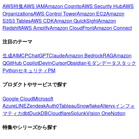
AWS特集
AWS IAM
Amazon Cognito
AWS Security Hub
AWS
Organizations
AWS Control Tower
Amazon EC2
Amazon
S3
S3 Tables
AWS CDK
Amazon QuickSight
Amazon
Redshift
AWS Amplify
Amazon CloudFront
Amazon Connect
注目のテーマ
生成AI
MCP
ChatGPT
Claude
Amazon Bedrock
RAG
Amazon
Q
GitHub Copilot
Devin
Cursor
Obsidian
モダンデータスタック
Python
セキュリティ
PM
プロダクトやサービスで探す
Google Cloud
Microsoft
Azure
LINE
Zendesk
Auth0
Tableau
Snowflake
Alteryx
インフォ
マティカ
dbt
DuckDB
Cloudflare
Splunk
Vision One
Notion
特集やシリーズから探す