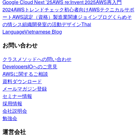
Google Cloud Next ’25
AWS re:Invent 2025
AWS再入門
2024
AWSトレンドチェック
初心者向け
AWSテクニカルサポ
ート
AWS認定（資格）
製造業関連
ジョインブログ
くらめそ
の情シス
組織開発室の活動
デザイン
Thai
Language
Vietnamese Blog
お問い合わせ
クラスメソッドへの問い合わせ
DevelopersIOへのご意見
AWSに関するご相談
資料ダウンロード
メールマガジン登録
セミナー情報
採用情報
会社説明会
勉強会
運営会社