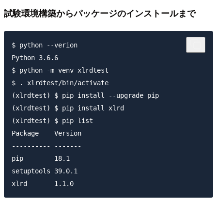
試験環境構築からパッケージのインストールまで
$ python --verion

Python 3.6.6

$ python -m venv xlrdtest

$ . xlrdtest/bin/activate

(xlrdtest) $ pip install --upgrade pip

(xlrdtest) $ pip install xlrd

(xlrdtest) $ pip list

Package    Version

---------- -------

pip        18.1

setuptools 39.0.1
