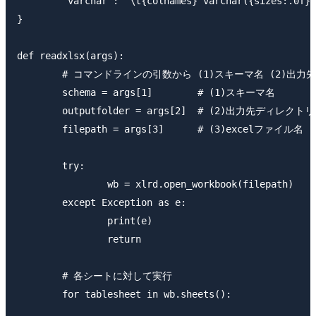
	'varchar': "\t{colnames} varchar({sizes:.0f})",

}

def readxlsx(args):

	# コマンドラインの引数から (1)スキーマ名 (2)出力先ディレクトリ (3)excelファイル名を受け取る  

	schema = args[1]        # (1)スキーマ名

	outputfolder = args[2]  # (2)出力先ディレクトリ

	filepath = args[3]      # (3)excelファイル名

	try:

		wb = xlrd.open_workbook(filepath)

	except Exception as e:

		print(e)

		return

	# 各シートに対して実行

	for tablesheet in wb.sheets():
