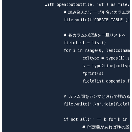
		with open(outputfile, 'wt') as file:

			# 読み込んだテーブル名とカラム定義からCREATE TABLE文作成

			file.write(f'CREATE TABLE {schema}.{tablename}\n(\n')

			# 各カラムの記述を一旦リストへ

			fieldlist = list()

			for i in range(0, len(colnames)): 

				coltype = types[i].strip()

				s = type2line[coltype]

				#print(s)

				fieldlist.append(s.format(colnames=colnames[i], sizes=sizes[i] if len(sizes)>i else None))

			# カラム間をカンマと改行で埋める

			file.write(',\n'.join(fieldlist))

			if not all('' == k for k in keys):

				# PK定義があればPKの設定も行う
