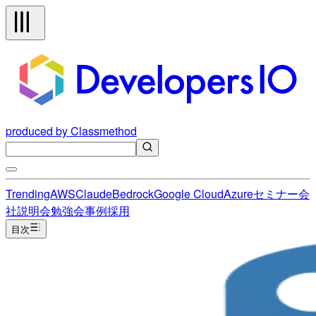
produced by Classmethod
Trending
AWS
Claude
Bedrock
Google Cloud
Azure
セミナー
会
社説明会
勉強会
事例
採用
目次