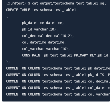
(xlrdtest) $ cat output/testschema_test_table1.sql

CREATE TABLE testschema.test_table1

(

	pk_datetime datetime,

	pk_id varchar(10),

	col_decimal decimal(10,2),

	col_datetime datetime,

	col_varchar varchar(16),

	CONSTRAINT pk_test_table1 PRIMARY KEY(pk_id,pk_datetime)

);

COMMENT ON COLUMN testschema.test_table1.pk_datetim
COMMENT ON COLUMN testschema.test_table1.pk_id IS 'P
COMMENT ON COLUMN testschema.test_table1.col_decimal 
COMMENT ON COLUMN testschema.test_table1.col_datetime