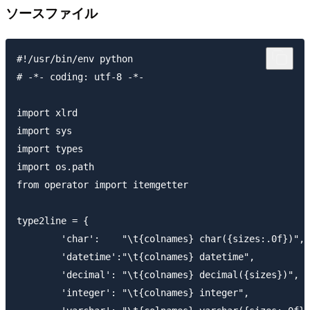
ソースファイル
#!/usr/bin/env python

# -*- coding: utf-8 -*-

import xlrd

import sys

import types

import os.path

from operator import itemgetter

type2line = {

	'char':    "\t{colnames} char({sizes:.0f})",

	'datetime':"\t{colnames} datetime",

	'decimal': "\t{colnames} decimal({sizes})",

	'integer': "\t{colnames} integer",
