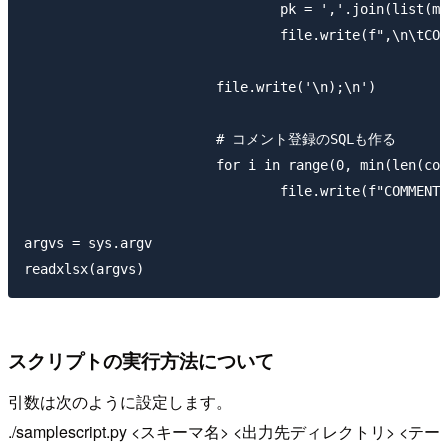
				pk = ','.join(list(map(lambda x:x[0], sorted(filter(lambda x: x[1] != '', zip(colnames, keys)), key=itemgetter(1)))))

				file.write(f",\n\tCONSTRAINT pk_{tablename} PRIMARY KEY({pk})")

			file.write('\n);\n')

			# コメント登録のSQLも作る

			for i in range(0, min(len(colnames),len(comments))): 

				file.write(f"COMMENT ON COLUMN {schema}.{tablename}.{colnames[i]} IS '{comments[i]}';\n")

argvs = sys.argv

スクリプトの実行方法について
引数は次のように設定します。
./samplescript.py <スキーマ名> <出力先ディレクトリ> <テー