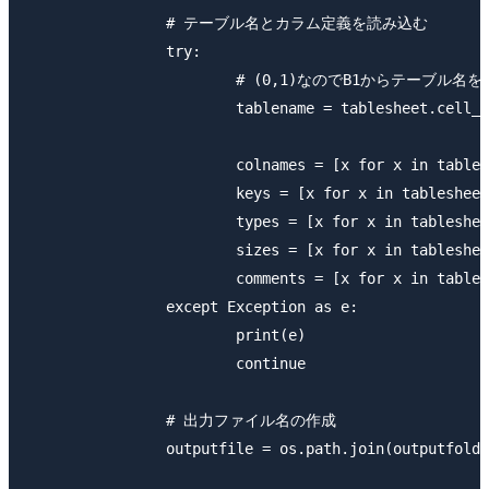
		# テーブル名とカラム定義を読み込む

		try:

			# (0,1)なのでB1からテーブル名を取得

			tablename = tablesheet.cell_value(0, 1)

			colnames = [x for x in tablesheet.col_values(0)[2:]]

			keys = [x for x in tablesheet.col_values(1)[2:]]

			types = [x for x in tablesheet.col_values(2)[2:]] 

			sizes = [x for x in tablesheet.col_values(3)[2:]]

			comments = [x for x in tablesheet.col_values(4)[2:]]

		except Exception as e:

			print(e)

			continue

		# 出力ファイル名の作成

		outputfile = os.path.join(outputfolder, f"{schema}_{tablename}.sql")
