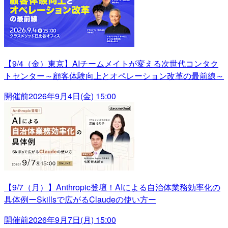
【9/4（金）東京】AIチームメイトが変える次世代コンタク
トセンター～顧客体験向上とオペレーション改革の最前線～
開催前
2026年9月4日(金) 15:00
【9/7（月）】Anthropic登壇！AIによる自治体業務効率化の
具体例ーSkillsで広がるClaudeの使い方ー
開催前
2026年9月7日(月) 15:00