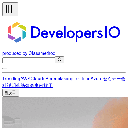
produced by Classmethod
Trending
AWS
Claude
Bedrock
Google Cloud
Azure
セミナー
会
社説明会
勉強会
事例
採用
目次