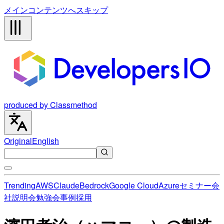
メインコンテンツへスキップ
produced by Classmethod
Original
English
Trending
AWS
Claude
Bedrock
Google Cloud
Azure
セミナー
会
社説明会
勉強会
事例
採用