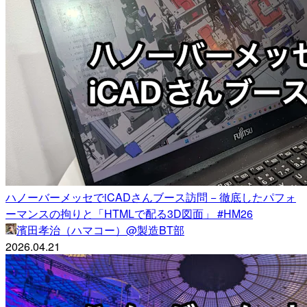
ハノーバーメッセでiCADさんブース訪問 − 徹底したパフォ
ーマンスの拘りと「HTMLで配る3D図面」 #HM26
濱田孝治（ハマコー）@製造BT部
2026.04.21