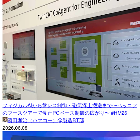
フィジカルAIから盤レス制御・磁気浮上搬送まで〜ベッコフ
のブースツアーで見たPCベース制御の広がり〜 #HM26
濱田孝治（ハマコー）@製造BT部
2026.06.08