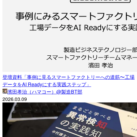
登壇資料「事例に見るスマートファクトリーへの道筋〜工場
データをAI Readyにする実践ステップ」
濱田孝治（ハマコー）@製造BT部
2026.03.09