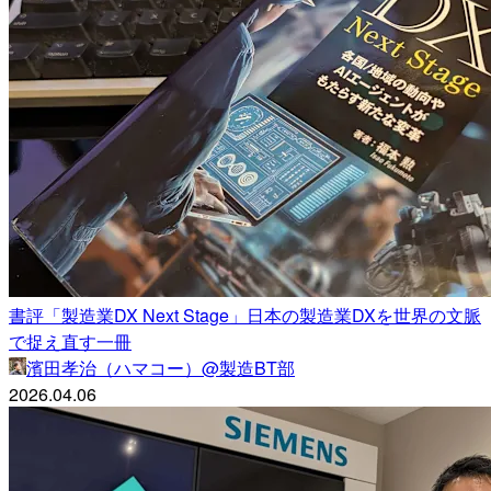
書評「製造業DX Next Stage」日本の製造業DXを世界の文脈
で捉え直す一冊
濱田孝治（ハマコー）@製造BT部
2026.04.06