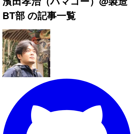
濱田孝治（ハマコー）@製造
BT部 の記事一覧