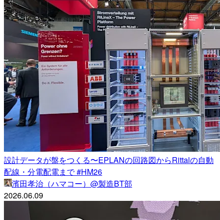
設計データが盤をつくる〜EPLANの回路図からRittalの自動
配線・分電配電まで #HM26
濱田孝治（ハマコー）@製造BT部
2026.06.09