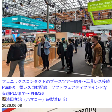
フェニックスコンタクトのブースツアー紹介〜工具レス接続
Push-X、盤レス自動配線、ソフトウェアディファインドな
仮想PLCまで〜 #HM26
濱田孝治（ハマコー）@製造BT部
2026.06.08