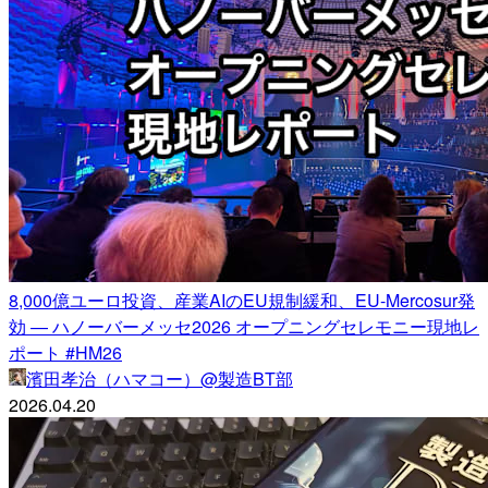
8,000億ユーロ投資、産業AIのEU規制緩和、EU-Mercosur発
効 — ハノーバーメッセ2026 オープニングセレモニー現地レ
ポート #HM26
濱田孝治（ハマコー）@製造BT部
2026.04.20