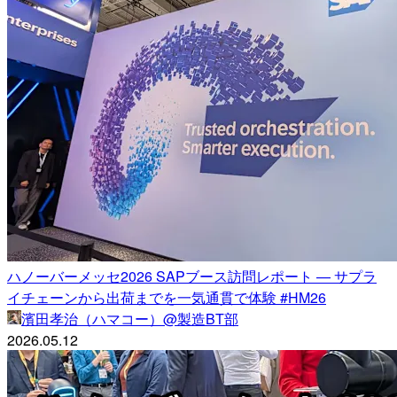
ハノーバーメッセ2026 SAPブース訪問レポート — サプラ
イチェーンから出荷までを一気通貫で体験 #HM26
濱田孝治（ハマコー）@製造BT部
2026.05.12