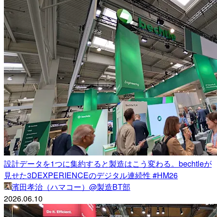
設計データを1つに集約すると製造はこう変わる。bechtleが
見せた3DEXPERIENCEのデジタル連続性 #HM26
濱田孝治（ハマコー）@製造BT部
2026.06.10