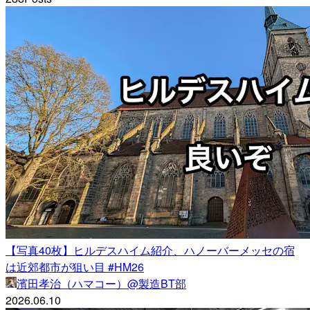
【写真40枚】ヒルデスハイム紹介、ハノーバーメッセの宿
は近郊都市が狙い目 #HM26
濱田孝治（ハマコー）@製造BT部
2026.06.10