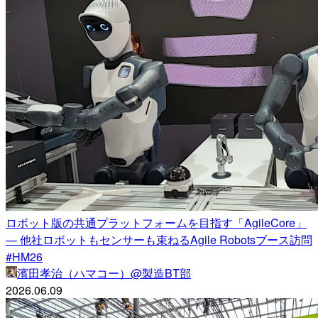
ロボット版の共通プラットフォームを目指す「AgileCore」
— 他社ロボットもセンサーも束ねるAgile Robotsブース訪問
#HM26
濱田孝治（ハマコー）@製造BT部
2026.06.09