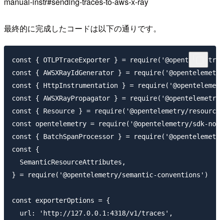
manual-instr#sending-traces-to-aws-x-ray
最終的に完成したコードは以下の通りです。
const { OTLPTraceExporter } = require('@opentelemetry
const { AWSXRayIdGenerator } = require('@opentelemetr
const { HttpInstrumentation } = require('@opentelemet
const { AWSXRayPropagator } = require('@opentelemetry
const { Resource } = require('@opentelemetry/resource
const opentelemetry = require('@opentelemetry/sdk-nod
const { BatchSpanProcessor } = require('@opentelemetr
const {

  SemanticResourceAttributes,

} = require('@opentelemetry/semantic-conventions')

const exporterOptions = {

  url: 'http://127.0.0.1:4318/v1/traces',
