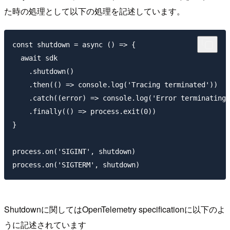
た時の処理として以下の処理を記述しています。
const shutdown = async () => {

  await sdk

    .shutdown()

    .then(() => console.log('Tracing terminated'))

    .catch((error) => console.log('Error terminating 
    .finally(() => process.exit(0))

}

process.on('SIGINT', shutdown)

Shutdownに関してはOpenTelemetry specificationに以下のよ
うに記述されています