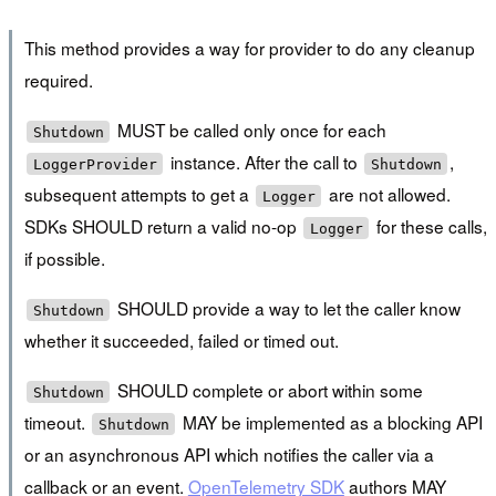
This method provides a way for provider to do any cleanup
required.
MUST be called only once for each
Shutdown
instance. After the call to
,
LoggerProvider
Shutdown
subsequent attempts to get a
are not allowed.
Logger
SDKs SHOULD return a valid no-op
for these calls,
Logger
if possible.
SHOULD provide a way to let the caller know
Shutdown
whether it succeeded, failed or timed out.
SHOULD complete or abort within some
Shutdown
timeout.
MAY be implemented as a blocking API
Shutdown
or an asynchronous API which notifies the caller via a
callback or an event.
OpenTelemetry SDK
authors MAY