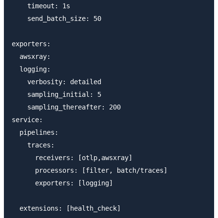
    timeout: 1s

    send_batch_size: 50

exporters:

  awsxray:

  logging:

    verbosity: detailed

    sampling_initial: 5

    sampling_thereafter: 200

service:

  pipelines:

    traces:

      receivers: [otlp,awsxray]

      processors: [filter, batch/traces]

      exporters: [logging]
