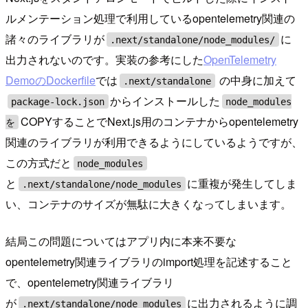
ルメンテーション処理で利用しているopentelemetry関連の
諸々のライブラリが
に
.next/standalone/node_modules/
出力されないのです。実装の参考にした
OpenTelemetry
DemoのDockerfile
では
の中身に加えて
.next/standalone
からインストールした
package-lock.json
node_modules
COPYすることでNext.js用のコンテナからopentelemetry
を
関連のライブラリが利用できるようにしているようですが、
この方式だと
node_modules
と
に重複が発生してしま
.next/standalone/node_modules
い、コンテナのサイズが無駄に大きくなってしまいます。
結局この問題についてはアプリ内に本来不要な
opentelemetry関連ライブラリのimport処理を記述すること
で、opentelemetry関連ライブラリ
が
に出力されるように調
.next/standalone/node_modules