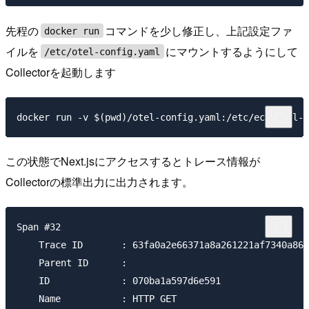
先程の
コマンドを少し修正し、上記設定ファ
docker run
イルを
にマウントするようにして
/etc/otel-config.yaml
Collectorを起動します
この状態でNext.jsにアクセスするとトレース情報が
Collectorの標準出力に出力されます。
Span #32

    Trace ID       : 63fa0a2e66371a8a261221af7340a866

    Parent ID      :

    ID             : 070ba1a597d6e591

    Name           : HTTP GET
