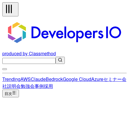
produced by Classmethod
Trending
AWS
Claude
Bedrock
Google Cloud
Azure
セミナー
会
社説明会
勉強会
事例
採用
目次