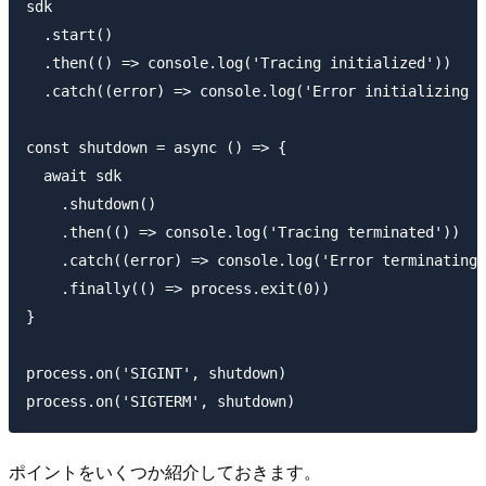
sdk

  .start()

  .then(() => console.log('Tracing initialized'))

  .catch((error) => console.log('Error initializing t
const shutdown = async () => {

  await sdk

    .shutdown()

    .then(() => console.log('Tracing terminated'))

    .catch((error) => console.log('Error terminating 
    .finally(() => process.exit(0))

}

process.on('SIGINT', shutdown)

ポイントをいくつか紹介しておきます。