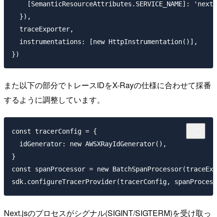
    [SemanticResourceAttributes.SERVICE_NAME]: 'next.
  }),

  traceExporter,

  instrumentations: [new HttpInstrumentation()],

また以下の部分でトレースIDをX-Rayの仕様に合わせて採番
するように調整しています。
const tracerConfig = {

  idGenerator: new AWSXRayIdGenerator(),

}

const spanProcessor = new BatchSpanProcessor(traceExp
Next.jsのプロセスがシグナル(SIGINT/SIGTERM)を受け取っ