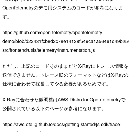
OpenTelemetryのデモ用システムのコードが参考になりま
す。
https://github.com/open-telemetry/opentelemetry-
demo/blob/d23431fcb8d2c78e14128f549ca1a56461d49b25/
src/frontend/utils/telemetry/Instrumentation.js
ただし、上記のコードそのままだとX-Rayにトレース情報を
送信できません。トレースIDのフォーマットなどはX-Rayの
仕様に合わせて採番してやる必要があるためです。
X-Rayに合わせた微調整はAWS Distro for OpenTelemetryで
公開されている以下のページが参考になります。
https://aws-otel.github.io/docs/getting-started/js-sdk/trace-