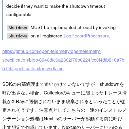
decide if they want to make the shutdown timeout
configurable.
MUST be implemented at least by invoking
Shutdown
on all registered
LogRecordProcessors
.
Shutdown
https://github.com/open-telemetry/opentelemetry-
specification/blob/8946dfc6a2302f78b0224fcc3f4dfb816a7b
b1f4/specification/logs/sdk.md
SDKの内部処理まで追いかけていないですが、shutdownを
呼び出さない場合、Collectorのキューに溜まったトレース情
報がX-Rayに送信されないまま破棄されるといったことが想
定されそうです。注意点としてこちらの一連のインストルメ
ンテーション処理はNext.jsのサーバーが起動する前に呼び
出す想定で作成しています。Next.jsのサーバーにいわゆる