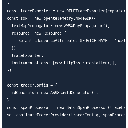
}

const traceExporter = new OTLPTraceExporter(exporterO
const sdk = new opentelemetry.NodeSDK({

  textMapPropagator: new AWSXRayPropagator(),

  resource: new Resource({

    [SemanticResourceAttributes.SERVICE_NAME]: 'next.
  }),

  traceExporter,

  instrumentations: [new HttpInstrumentation()],

})

const tracerConfig = {

  idGenerator: new AWSXRayIdGenerator(),

}

const spanProcessor = new BatchSpanProcessor(traceExp
sdk.configureTracerProvider(tracerConfig, spanProcess