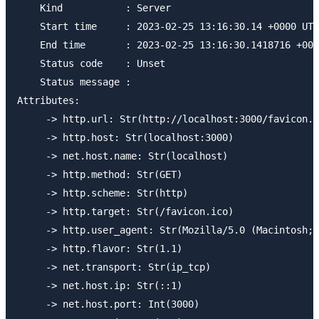
    Kind           : Server

    Start time     : 2023-02-25 13:16:30.14 +0000 UTC

    End time       : 2023-02-25 13:16:30.1418716 +000
    Status code    : Unset

    Status message :

Attributes:

     -> http.url: Str(http://localhost:3000/favicon.i
     -> http.host: Str(localhost:3000)

     -> net.host.name: Str(localhost)

     -> http.method: Str(GET)

     -> http.scheme: Str(http)

     -> http.target: Str(/favicon.ico)

     -> http.user_agent: Str(Mozilla/5.0 (Macintosh; 
     -> http.flavor: Str(1.1)

     -> net.transport: Str(ip_tcp)

     -> net.host.ip: Str(::1)

     -> net.host.port: Int(3000)
