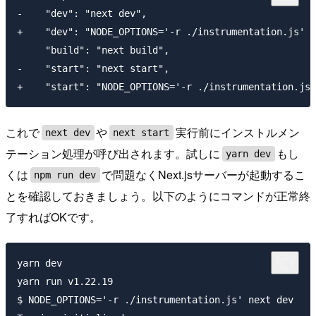
-    "dev": "next dev",

+    "dev": "NODE_OPTIONS='-r ./instrumentation.js' n
     "build": "next build",

-    "start": "next start",

これで
や
実行前にインストルメン
next dev
next start
テーション処理が呼び出されます。試しに
もし
yarn dev
くは
で問題なくNext.jsサーバーが起動するこ
npm run dev
とを確認しておきましょう。以下のようにコマンドが正常終
了すればOKです。
yarn dev

yarn run v1.22.19

$ NODE_OPTIONS='-r ./instrumentation.js' next dev
