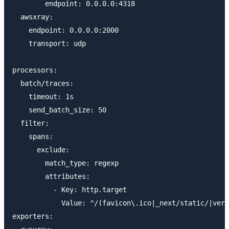
        endpoint: 0.0.0.0:4318

  awsxray:

    endpoint: 0.0.0.0:2000

    transport: udp

processors:

  batch/traces:

    timeout: 1s

    send_batch_size: 50

  filter:

    spans:

      exclude:

        match_type: regexp

        attributes:

          - Key: http.target

            Value: ^/(favicon\.ico|_next/static/|verc
exporters:
