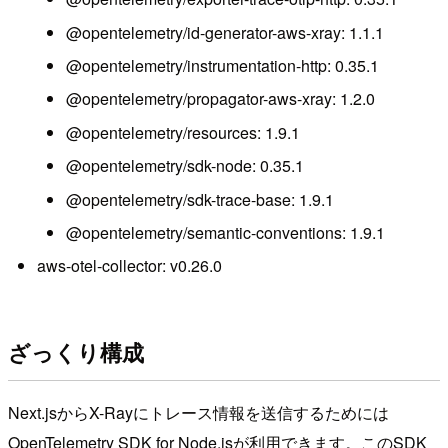
@opentelemetry/id-generator-aws-xray: 1.1.1
@opentelemetry/instrumentation-http: 0.35.1
@opentelemetry/propagator-aws-xray: 1.2.0
@opentelemetry/resources: 1.9.1
@opentelemetry/sdk-node: 0.35.1
@opentelemetry/sdk-trace-base: 1.9.1
@opentelemetry/semantic-conventions: 1.9.1
aws-otel-collector: v0.26.0
ざっくり構成
Next.jsからX-Rayにトレース情報を送信するためには
OpenTelemetry SDK for Node.jsが利用できます。このSDK