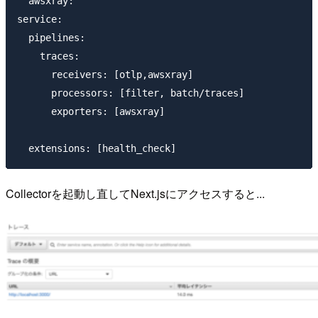
  awsxray:

service:

  pipelines:

    traces:

      receivers: [otlp,awsxray]

      processors: [filter, batch/traces]

      exporters: [awsxray]

Collectorを起動し直してNext.jsにアクセスすると...