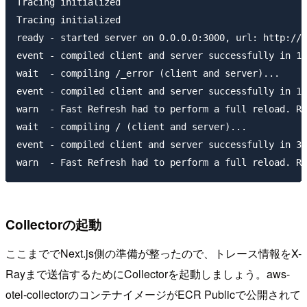
Tracing initialized

Tracing initialized

ready - started server on 0.0.0.0:3000, url: http://l
event - compiled client and server successfully in 18
wait  - compiling /_error (client and server)...

event - compiled client and server successfully in 10
warn  - Fast Refresh had to perform a full reload. Re
wait  - compiling / (client and server)...

event - compiled client and server successfully in 37
Collectorの起動
ここまででNext.js側の準備が整ったので、トレース情報をX-
Rayまで送信するためにCollectorを起動しましょう。aws-
otel-collectorのコンテナイメージがECR Publicで公開されて