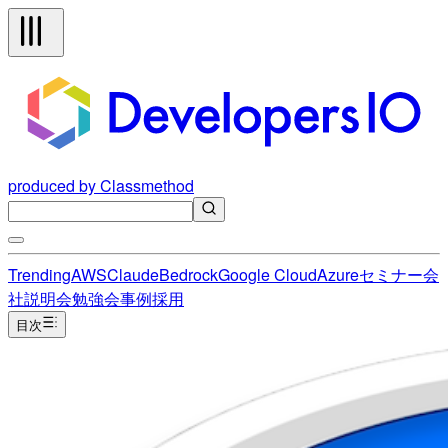
produced by Classmethod
Trending
AWS
Claude
Bedrock
Google Cloud
Azure
セミナー
会
社説明会
勉強会
事例
採用
目次