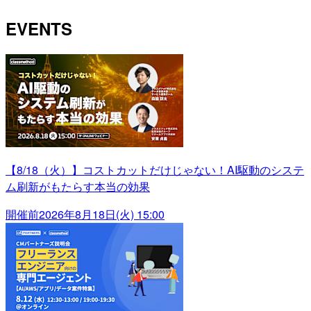
EVENTS
【8/18（火）】コストカットだけじゃない！AI駆動のシステ
ム刷新がもたらす本当の効果
開催前
2026年8月18日(火) 15:00