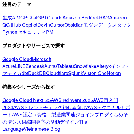
注目のテーマ
生成AI
MCP
ChatGPT
Claude
Amazon Bedrock
RAG
Amazon
Q
GitHub Copilot
Devin
Cursor
Obsidian
モダンデータスタック
Python
セキュリティ
PM
プロダクトやサービスで探す
Google Cloud
Microsoft
Azure
LINE
Zendesk
Auth0
Tableau
Snowflake
Alteryx
インフォ
マティカ
dbt
DuckDB
Cloudflare
Splunk
Vision One
Notion
特集やシリーズから探す
Google Cloud Next ’25
AWS re:Invent 2025
AWS再入門
2024
AWSトレンドチェック
初心者向け
AWSテクニカルサポ
ート
AWS認定（資格）
製造業関連
ジョインブログ
くらめそ
の情シス
組織開発室の活動
デザイン
Thai
Language
Vietnamese Blog