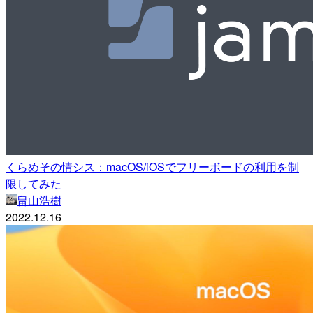
くらめその情シス：macOS/iOSでフリーボードの利用を制
限してみた
畠山浩樹
2022.12.16