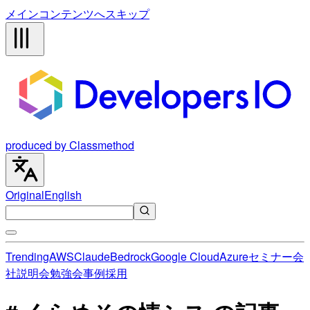
メインコンテンツへスキップ
produced by Classmethod
Original
English
Trending
AWS
Claude
Bedrock
Google Cloud
Azure
セミナー
会
社説明会
勉強会
事例
採用