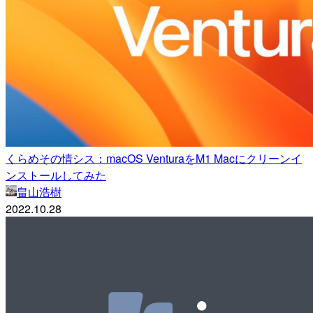
くらめその情シス：macOS VenturaをM1 Macにクリーンイ
ンストールしてみた
畠山浩樹
2022.10.28