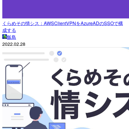
くらめその情シス：AWSClientVPNをAzureADのSSOで構
成する
飯島
2022.02.28