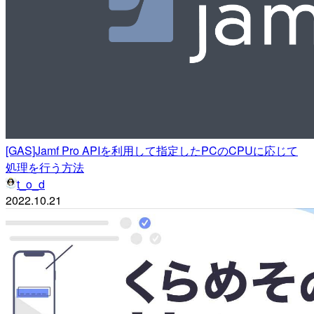
[GAS]Jamf Pro APIを利用して指定したPCのCPUに応じて
処理を行う方法
t_o_d
2022.10.21