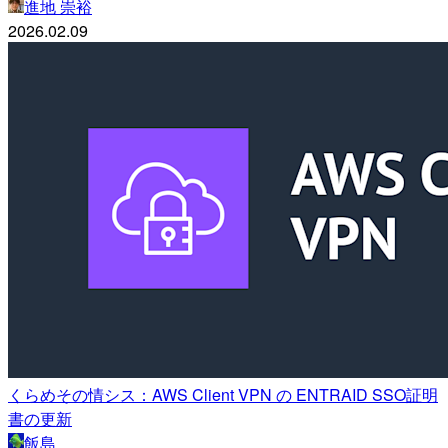
進地 崇裕
2026.02.09
くらめその情シス：AWS Client VPN の ENTRAID SSO証明
書の更新
飯島