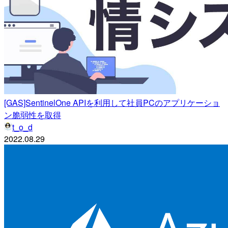
[GAS]SentinelOne APIを利用して社員PCのアプリケーショ
ン脆弱性を取得
t_o_d
2022.08.29