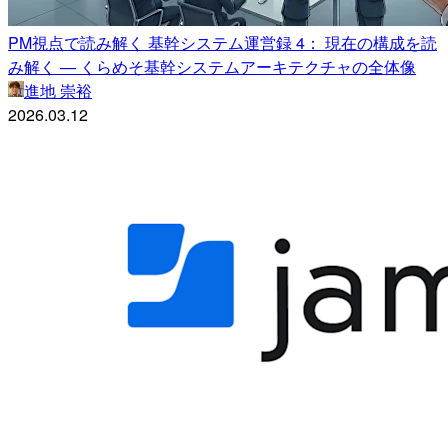
PM視点で読み解く 基幹システム運営録 4： 現在の構成を読
み解く — くらめそ基幹システムアーキテクチャの全体像
進地 崇裕
2026.03.12