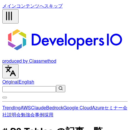
メインコンテンツへスキップ
produced by Classmethod
Original
English
Trending
AWS
Claude
Bedrock
Google Cloud
Azure
セミナー
会
社説明会
勉強会
事例
採用