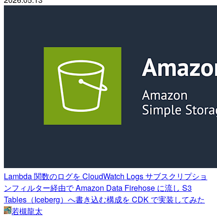
Lambda 関数のログを CloudWatch Logs サブスクリプショ
ンフィルター経由で Amazon Data Firehose に流し S3
Tables（Iceberg）へ書き込む構成を CDK で実装してみた
若槻龍太