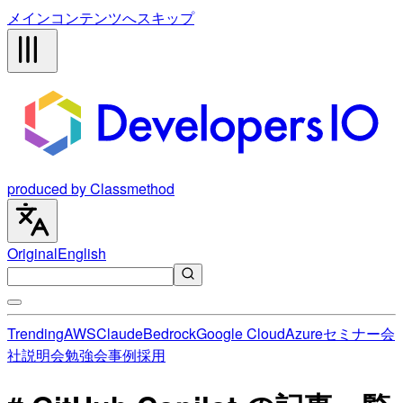
メインコンテンツへスキップ
produced by Classmethod
Original
English
Trending
AWS
Claude
Bedrock
Google Cloud
Azure
セミナー
会
社説明会
勉強会
事例
採用