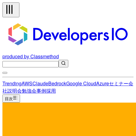
produced by Classmethod
Trending
AWS
Claude
Bedrock
Google Cloud
Azure
セミナー
会
社説明会
勉強会
事例
採用
目次