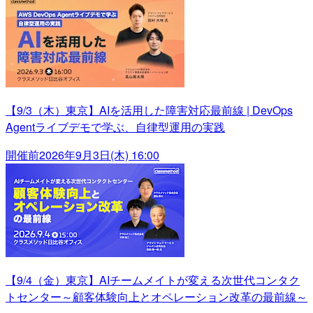
【9/3（木）東京】AIを活用した障害対応最前線 | DevOps
Agentライブデモで学ぶ、自律型運用の実践
開催前
2026年9月3日(木) 16:00
【9/4（金）東京】AIチームメイトが変える次世代コンタク
トセンター～顧客体験向上とオペレーション改革の最前線～