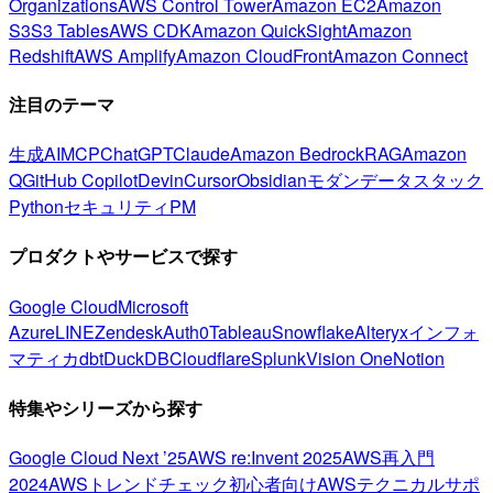
Organizations
AWS Control Tower
Amazon EC2
Amazon
S3
S3 Tables
AWS CDK
Amazon QuickSight
Amazon
Redshift
AWS Amplify
Amazon CloudFront
Amazon Connect
注目のテーマ
生成AI
MCP
ChatGPT
Claude
Amazon Bedrock
RAG
Amazon
Q
GitHub Copilot
Devin
Cursor
Obsidian
モダンデータスタック
Python
セキュリティ
PM
プロダクトやサービスで探す
Google Cloud
Microsoft
Azure
LINE
Zendesk
Auth0
Tableau
Snowflake
Alteryx
インフォ
マティカ
dbt
DuckDB
Cloudflare
Splunk
Vision One
Notion
特集やシリーズから探す
Google Cloud Next ’25
AWS re:Invent 2025
AWS再入門
2024
AWSトレンドチェック
初心者向け
AWSテクニカルサポ