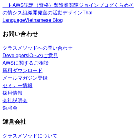
ート
AWS認定（資格）
製造業関連
ジョインブログ
くらめそ
の情シス
組織開発室の活動
デザイン
Thai
Language
Vietnamese Blog
お問い合わせ
クラスメソッドへの問い合わせ
DevelopersIOへのご意見
AWSに関するご相談
資料ダウンロード
メールマガジン登録
セミナー情報
採用情報
会社説明会
勉強会
運営会社
クラスメソッドについて