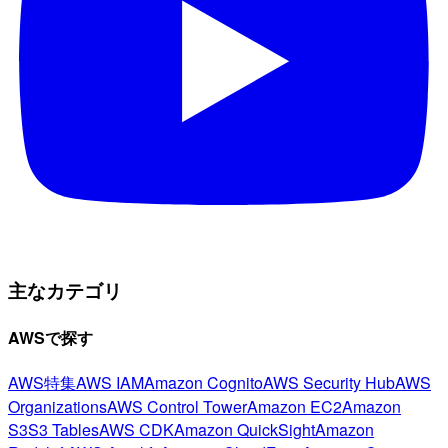
主なカテゴリ
AWSで探す
AWS特集
AWS IAM
Amazon Cognito
AWS Security Hub
AWS
Organizations
AWS Control Tower
Amazon EC2
Amazon
S3
S3 Tables
AWS CDK
Amazon QuickSight
Amazon