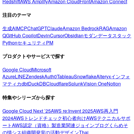
Redshift
AWS Amplify
Amazon CloudFront
Amazon Connect
注目のテーマ
生成AI
MCP
ChatGPT
Claude
Amazon Bedrock
RAG
Amazon
Q
GitHub Copilot
Devin
Cursor
Obsidian
モダンデータスタック
Python
セキュリティ
PM
プロダクトやサービスで探す
Google Cloud
Microsoft
Azure
LINE
Zendesk
Auth0
Tableau
Snowflake
Alteryx
インフォ
マティカ
dbt
DuckDB
Cloudflare
Splunk
Vision One
Notion
特集やシリーズから探す
Google Cloud Next ’25
AWS re:Invent 2025
AWS再入門
2024
AWSトレンドチェック
初心者向け
AWSテクニカルサポ
ート
AWS認定（資格）
製造業関連
ジョインブログ
くらめそ
の情シス
組織開発室の活動
デザイン
Thai