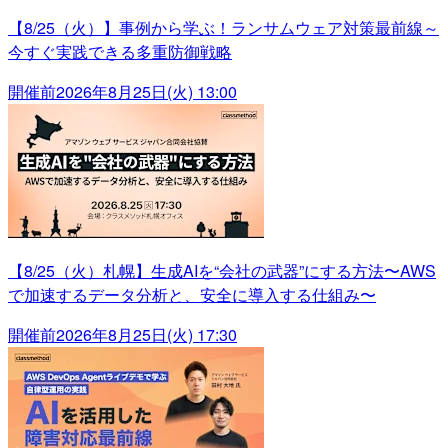
【8/25（火）】事例から学ぶ！ランサムウェア対策最前線～
今すぐ実践できる多重防御戦略
開催前
2026年8月25日(火) 13:00
【8/25（火）札幌】生成AIを“会社の武器”にする方法〜AWS
で加速するデータ分析と、安全に導入する仕組み〜
開催前
2026年8月25日(火) 17:30