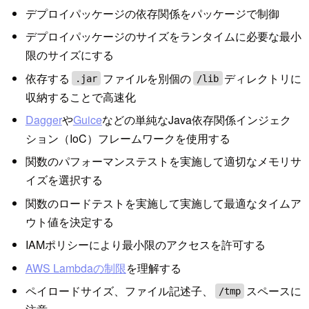
デプロイパッケージの依存関係をパッケージで制御
デプロイパッケージのサイズをランタイムに必要な最小
限のサイズにする
依存する
ファイルを別個の
ディレクトリに
.jar
/lib
収納することで高速化
Dagger
や
Guice
などの単純なJava依存関係インジェク
ション（IoC）フレームワークを使用する
関数のパフォーマンステストを実施して適切なメモリサ
イズを選択する
関数のロードテストを実施して実施して最適なタイムア
ウト値を決定する
IAMポリシーにより最小限のアクセスを許可する
AWS Lambdaの制限
を理解する
ペイロードサイズ、ファイル記述子、
スペースに
/tmp