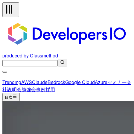
produced by Classmethod
Trending
AWS
Claude
Bedrock
Google Cloud
Azure
セミナー
会
社説明会
勉強会
事例
採用
目次