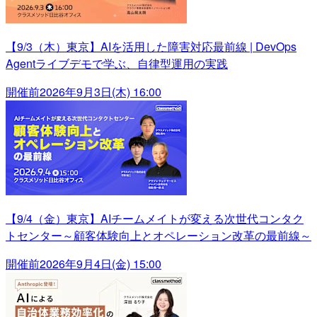
【9/3（木）東京】AIを活用した障害対応最前線 | DevOps
Agentライブデモで学ぶ、自律型運用の実践
開催前
2026年9月3日(木) 16:00
【9/4（金）東京】AIチームメイトが変える次世代コンタク
トセンター～顧客体験向上とオペレーション改革の最前線～
開催前
2026年9月4日(金) 15:00