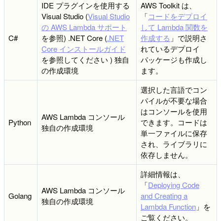
IDE プラグインを使用する
AWS Toolkit は、
Visual Studio (
Visual Studio
「
コードをデプロイ
の AWS Lambda サポート
して Lambda 関数を
C#
を参照) .NET Core (
.NET
作成する
」で説明さ
Core インストールガイド
れているデプロイ
を参照してください ) 独自
パッケージも作成し
の作成環境
ます。
選択した言語でコン
パイルが不要な場合
はコンソールを使用
AWS Lambda コンソール
Python
できます。コードは
独自の作成環境
単一ファイルに保存
され、ライブラリに
依存しません。
詳細情報は、
「
Deploying Code
AWS Lambda コンソール
Golang
and Creating a
独自の作成環境
Lambda Function
」を
ご覧ください。