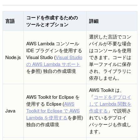
コードを作成するための
言語
詳細
ツールとオプション
選択した言語でコン
AWS Lambda コンソール
パイルが不要な場合
IDE プラグインを使用する
はコンソールを使用
Node.js
Visual Studio (
Visual Studio
できます。コードは
の AWS Lambda サポート
単一ファイルに保存
を参照) 独自の作成環境
され、ライブラリに
依存しません。
AWS Toolkit は、
AWS Toolkit for Eclipse を
「
コードをデプロイ
使用する Eclipse (
AWS
して Lambda 関数を
Java
Toolkit for Eclipse で AWS
作成する
」で説明さ
Lambda を使用する
を参照)
れているデプロイ
独自の作成環境
パッケージも作成し
ます。