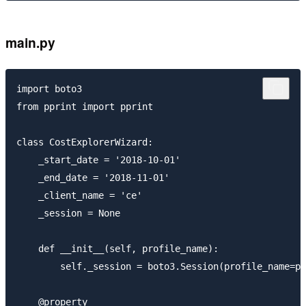
main.py
import boto3

from pprint import pprint

class CostExplorerWizard:

    _start_date = '2018-10-01'

    _end_date = '2018-11-01'

    _client_name = 'ce'

    _session = None

    def __init__(self, profile_name):

        self._session = boto3.Session(profile_name=pr
    @property
