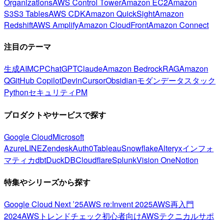
Organizations
AWS Control Tower
Amazon EC2
Amazon
S3
S3 Tables
AWS CDK
Amazon QuickSight
Amazon
Redshift
AWS Amplify
Amazon CloudFront
Amazon Connect
注目のテーマ
生成AI
MCP
ChatGPT
Claude
Amazon Bedrock
RAG
Amazon
Q
GitHub Copilot
Devin
Cursor
Obsidian
モダンデータスタック
Python
セキュリティ
PM
プロダクトやサービスで探す
Google Cloud
Microsoft
Azure
LINE
Zendesk
Auth0
Tableau
Snowflake
Alteryx
インフォ
マティカ
dbt
DuckDB
Cloudflare
Splunk
Vision One
Notion
特集やシリーズから探す
Google Cloud Next ’25
AWS re:Invent 2025
AWS再入門
2024
AWSトレンドチェック
初心者向け
AWSテクニカルサポ