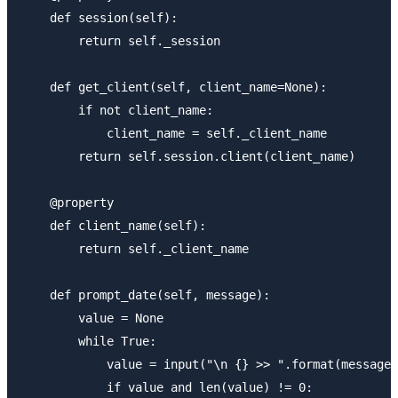
    def session(self):

        return self._session

    def get_client(self, client_name=None):

        if not client_name:

            client_name = self._client_name

        return self.session.client(client_name)

    @property

    def client_name(self):

        return self._client_name

    def prompt_date(self, message):

        value = None

        while True:

            value = input("\n {} >> ".format(message)
            if value and len(value) != 0:
