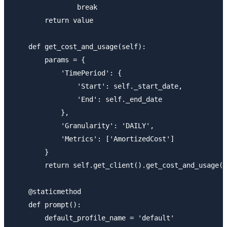
                break

        return value

    def get_cost_and_usage(self):

        params = {

            'TimePeriod': {

                'Start': self._start_date,

                'End': self._end_date

            },

            'Granularity': 'DAILY',

            'Metrics': ['AmortizedCost']

        }

        return self.get_client().get_cost_and_usage(*
    @staticmethod

    def prompt():

        default_profile_name = 'default'
