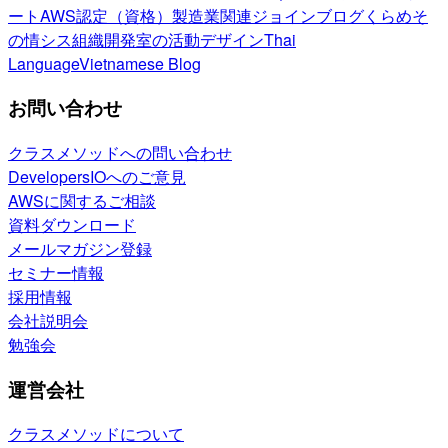
ート
AWS認定（資格）
製造業関連
ジョインブログ
くらめそ
の情シス
組織開発室の活動
デザイン
Thai
Language
Vietnamese Blog
お問い合わせ
クラスメソッドへの問い合わせ
DevelopersIOへのご意見
AWSに関するご相談
資料ダウンロード
メールマガジン登録
セミナー情報
採用情報
会社説明会
勉強会
運営会社
クラスメソッドについて