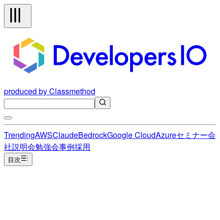
produced by Classmethod
Trending
AWS
Claude
Bedrock
Google Cloud
Azure
セミナー
会
社説明会
勉強会
事例
採用
目次