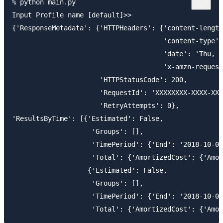
% python main.py

Input Profile name [default]>>

{'ResponseMetadata': {'HTTPHeaders': {'content-length
                                      'content-type':
                                      'date': 'Thu, 0
                                      'x-amzn-request
                      'HTTPStatusCode': 200,

                      'RequestId': 'XXXXXXXX-XXXX-XXX
                      'RetryAttempts': 0}, 

'ResultsByTime': [{'Estimated': False,

                    'Groups': [],

                    'TimePeriod': {'End': '2018-10-02
                    'Total': {'AmortizedCost': {'Amou
                   {'Estimated': False,

                    'Groups': [],

                    'TimePeriod': {'End': '2018-10-03