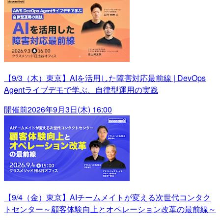
【9/3（木）東京】AIを活用した障害対応最前線 | DevOps
Agentライブデモで学ぶ、自律型運用の実践
開催前
2026年9月3日(木) 16:00
【9/4（金）東京】AIチームメイトが変える次世代コンタク
トセンター～顧客体験向上とオペレーション改革の最前線～