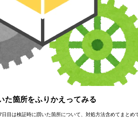
で頻繁に躓いた箇所をふりかえってみる
lendarです。17日目は検証時に躓いた箇所について、対処方法含めてま