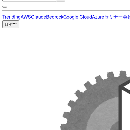
Trending
AWS
Claude
Bedrock
Google Cloud
Azure
セミナー
会
目次