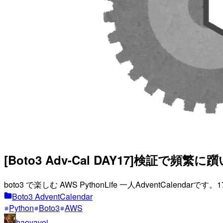
[Boto3 Adv-Cal DAY17]検証
boto3 で楽しむ AWS PythonLife 一人AdventCa
Boto3 AdventCalendar
Python
Boto3
AWS
haoyayoi