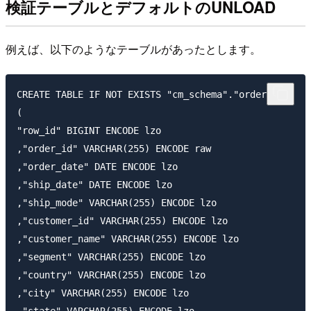
検証テーブルとデフォルトのUNLOAD
例えば、以下のようなテーブルがあったとします。
CREATE TABLE IF NOT EXISTS "cm_schema"."orders"

(

"row_id" BIGINT ENCODE lzo

,"order_id" VARCHAR(255) ENCODE raw

,"order_date" DATE ENCODE lzo

,"ship_date" DATE ENCODE lzo

,"ship_mode" VARCHAR(255) ENCODE lzo

,"customer_id" VARCHAR(255) ENCODE lzo

,"customer_name" VARCHAR(255) ENCODE lzo

,"segment" VARCHAR(255) ENCODE lzo

,"country" VARCHAR(255) ENCODE lzo

,"city" VARCHAR(255) ENCODE lzo

,"state" VARCHAR(255) ENCODE lzo
