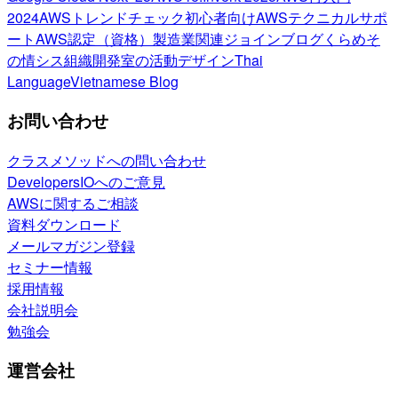
2024
AWSトレンドチェック
初心者向け
AWSテクニカルサポ
ート
AWS認定（資格）
製造業関連
ジョインブログ
くらめそ
の情シス
組織開発室の活動
デザイン
Thai
Language
Vietnamese Blog
お問い合わせ
クラスメソッドへの問い合わせ
DevelopersIOへのご意見
AWSに関するご相談
資料ダウンロード
メールマガジン登録
セミナー情報
採用情報
会社説明会
勉強会
運営会社