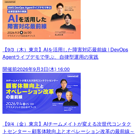
【9/3（木）東京】AIを活用した障害対応最前線 | DevOps
Agentライブデモで学ぶ、自律型運用の実践
開催前
2026年9月3日(木) 16:00
【9/4（金）東京】AIチームメイトが変える次世代コンタク
トセンター～顧客体験向上とオペレーション改革の最前線～