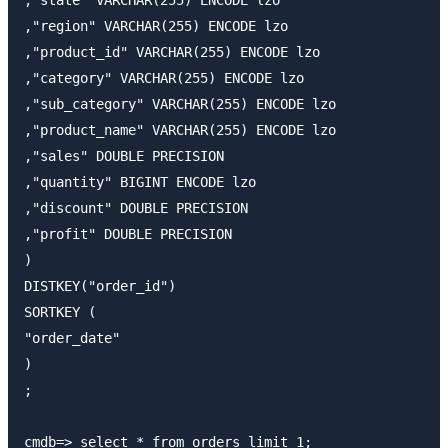
,"region" VARCHAR(255) ENCODE lzo

,"product_id" VARCHAR(255) ENCODE lzo

,"category" VARCHAR(255) ENCODE lzo

,"sub_category" VARCHAR(255) ENCODE lzo

,"product_name" VARCHAR(255) ENCODE lzo

,"sales" DOUBLE PRECISION

,"quantity" BIGINT ENCODE lzo

,"discount" DOUBLE PRECISION

,"profit" DOUBLE PRECISION

)

DISTKEY("order_id")

SORTKEY (

"order_date"

)

;

cmdb=> select * from orders limit 1;
