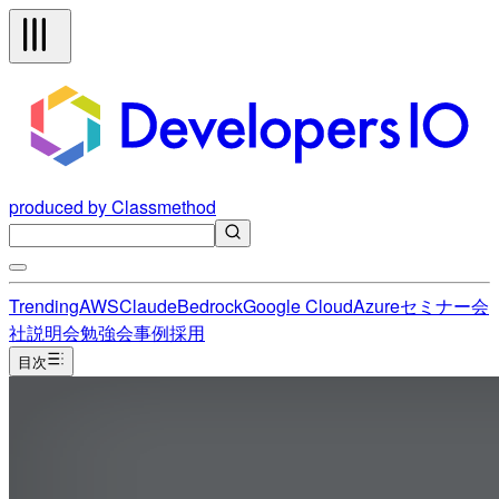
produced by Classmethod
Trending
AWS
Claude
Bedrock
Google Cloud
Azure
セミナー
会
社説明会
勉強会
事例
採用
目次