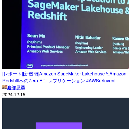
[レポート][新機能]Amazon SageMaker LakehouseとAmazon
RedshiftへのZero-ETLレプリケーション #AWSreInvent
渡部晃季
2024.12.15