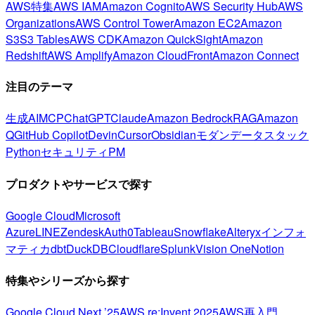
AWS特集
AWS IAM
Amazon Cognito
AWS Security Hub
AWS
Organizations
AWS Control Tower
Amazon EC2
Amazon
S3
S3 Tables
AWS CDK
Amazon QuickSight
Amazon
Redshift
AWS Amplify
Amazon CloudFront
Amazon Connect
注目のテーマ
生成AI
MCP
ChatGPT
Claude
Amazon Bedrock
RAG
Amazon
Q
GitHub Copilot
Devin
Cursor
Obsidian
モダンデータスタック
Python
セキュリティ
PM
プロダクトやサービスで探す
Google Cloud
Microsoft
Azure
LINE
Zendesk
Auth0
Tableau
Snowflake
Alteryx
インフォ
マティカ
dbt
DuckDB
Cloudflare
Splunk
Vision One
Notion
特集やシリーズから探す
Google Cloud Next ’25
AWS re:Invent 2025
AWS再入門