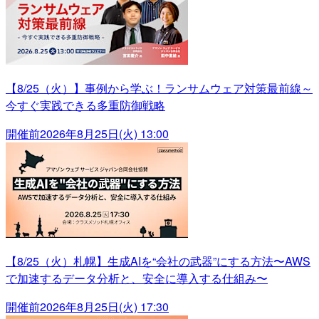
【8/25（火）】事例から学ぶ！ランサムウェア対策最前線～
今すぐ実践できる多重防御戦略
開催前
2026年8月25日(火) 13:00
【8/25（火）札幌】生成AIを“会社の武器”にする方法〜AWS
で加速するデータ分析と、安全に導入する仕組み〜
開催前
2026年8月25日(火) 17:30