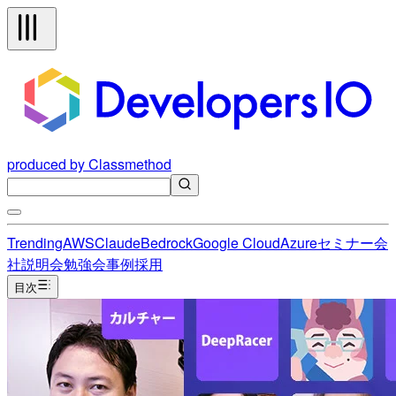
produced by Classmethod
Trending
AWS
Claude
Bedrock
Google Cloud
Azure
セミナー
会
社説明会
勉強会
事例
採用
目次