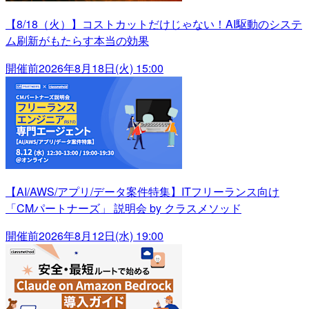
【8/18（火）】コストカットだけじゃない！AI駆動のシステ
ム刷新がもたらす本当の効果
開催前
2026年8月18日(火) 15:00
【AI/AWS/アプリ/データ案件特集】ITフリーランス向け
「CMパートナーズ」 説明会 by クラスメソッド
開催前
2026年8月12日(水) 19:00