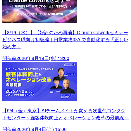
【8/19（水）】【好評のため再演】Claude Coworkセミナー
ビジネス職向け初級編｜日常業務をAIで自動化する「正しい
始め方」
開催前
2026年8月19日(水) 13:00
【9/4（金）東京】AIチームメイトが変える次世代コンタク
トセンター～顧客体験向上とオペレーション改革の最前線～
開催前
2026年9月4日(金) 15:00