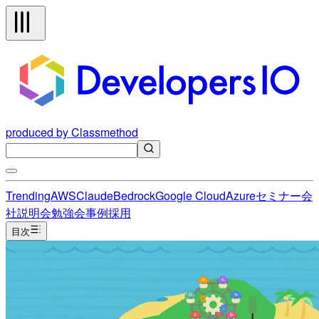
produced by Classmethod
Trending
AWS
Claude
Bedrock
Google Cloud
Azure
セミナー
会
社説明会
勉強会
事例
採用
目次