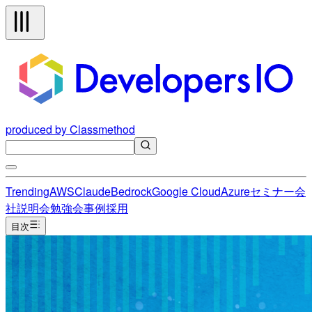
produced by Classmethod
Trending
AWS
Claude
Bedrock
Google Cloud
Azure
セミナー
会
社説明会
勉強会
事例
採用
目次