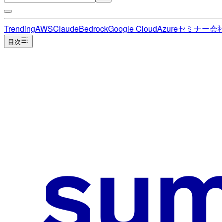
Trending
AWS
Claude
Bedrock
Google Cloud
Azure
セミナー
会
目次