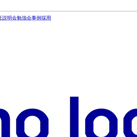
社説明会
勉強会
事例
採用