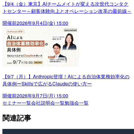
【9/4（金）東京】AIチームメイトが変える次世代コンタク
トセンター～顧客体験向上とオペレーション改革の最前線～
開催前
2026年9月4日(金) 15:00
【9/7（月）】Anthropic登壇！AIによる自治体業務効率化の
具体例ーSkillsで広がるClaudeの使い方ー
開催前
2026年9月7日(月) 15:00
セミナー一覧
会社説明会一覧
勉強会一覧
関連記事