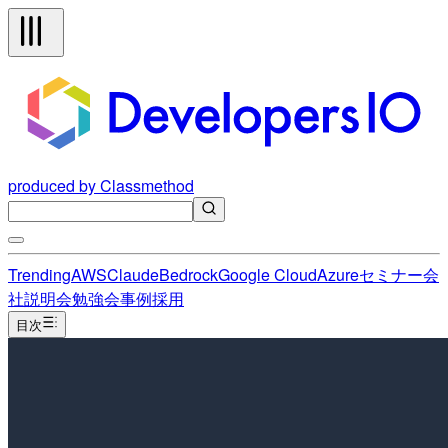
produced by Classmethod
Trending
AWS
Claude
Bedrock
Google Cloud
Azure
セミナー
会
社説明会
勉強会
事例
採用
目次