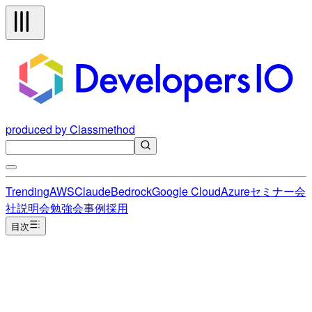
produced by Classmethod
Trending
AWS
Claude
Bedrock
Google Cloud
Azure
セミナー
会
社説明会
勉強会
事例
採用
目次