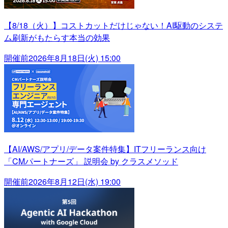
【8/18（火）】コストカットだけじゃない！AI駆動のシステ
ム刷新がもたらす本当の効果
開催前
2026年8月18日(火) 15:00
【AI/AWS/アプリ/データ案件特集】ITフリーランス向け
「CMパートナーズ」 説明会 by クラスメソッド
開催前
2026年8月12日(水) 19:00