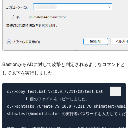
BastionからADに対して攻撃と判定されるようなコマンドと
して以下を実行しました。
c:\>copy test.bat \\10.0.7.211\C$\test.bat

        1 個のファイルをコピーしました。

c:\>schtasks /Create /S 10.0.7.211 /U shimatest\Admin
shimatest\Administrator の実行者パスワードを入力してください: *