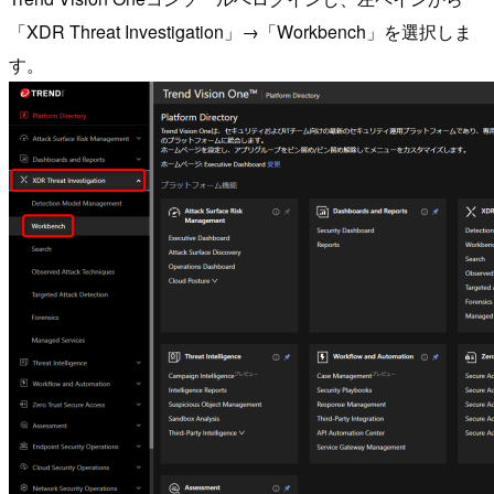
「XDR Threat Investigation」→「Workbench」を選択しま
す。