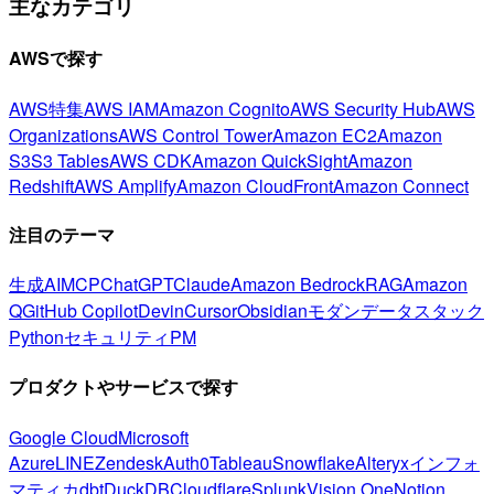
主なカテゴリ
AWSで探す
AWS特集
AWS IAM
Amazon Cognito
AWS Security Hub
AWS
Organizations
AWS Control Tower
Amazon EC2
Amazon
S3
S3 Tables
AWS CDK
Amazon QuickSight
Amazon
Redshift
AWS Amplify
Amazon CloudFront
Amazon Connect
注目のテーマ
生成AI
MCP
ChatGPT
Claude
Amazon Bedrock
RAG
Amazon
Q
GitHub Copilot
Devin
Cursor
Obsidian
モダンデータスタック
Python
セキュリティ
PM
プロダクトやサービスで探す
Google Cloud
Microsoft
Azure
LINE
Zendesk
Auth0
Tableau
Snowflake
Alteryx
インフォ
マティカ
dbt
DuckDB
Cloudflare
Splunk
Vision One
Notion