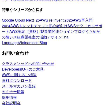
特集やシリーズから探す
Google Cloud Next ’25
AWS re:Invent 2025
AWS再入門
2024
AWSトレンドチェック
初心者向け
AWSテクニカルサポ
ート
AWS認定（資格）
製造業関連
ジョインブログ
くらめそ
の情シス
組織開発室の活動
デザイン
Thai
Language
Vietnamese Blog
お問い合わせ
クラスメソッドへの問い合わせ
DevelopersIOへのご意見
AWSに関するご相談
資料ダウンロード
メールマガジン登録
セミナー情報
採用情報
会社説明会