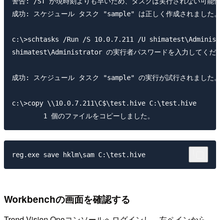
警告: /ST が現時刻よりも早いため、タスクは実行されない可能性
成功: スケジュール タスク "sample" は正しく作成されました。
c:\>schtasks /Run /S 10.0.7.211 /U shimatest\Administ
shimatest\Administrator の実行者パスワードを入力してください: *
成功: スケジュール タスク "sample" の実行が試行されました。
c:\>copy \\10.0.7.211\C$\test.hive C:\test.hive

Workbenchの画面を確認する
Trend Vision Oneコンソールへログインし、左ペインから